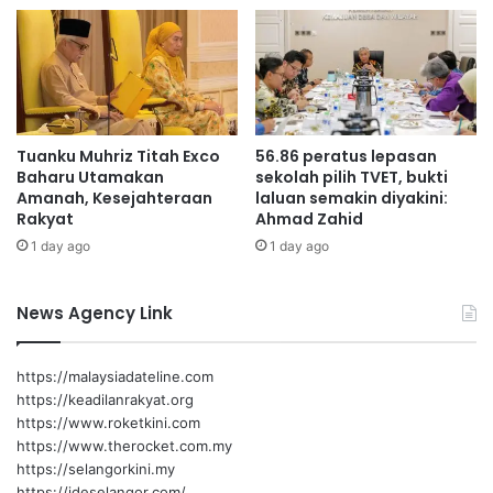
a
t
p
e
n
i
Tuanku Muhriz Titah Exco
56.86 peratus lepasan
n
Baharu Utamakan
sekolah pilih TVET, bukti
g
Amanah, Kesejahteraan
laluan semakin diyakini:
k
Rakyat
Ahmad Zahid
a
1 day ago
1 day ago
t
a
n
News Agency Link
https://malaysiadateline.com
https://keadilanrakyat.org
https://www.roketkini.com
https://www.therocket.com.my
https://selangorkini.my
https://ideselangor.com/