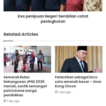
u
i
a
p
n
u
Kes penipuan Negeri Sembilan catat
g
a
d
peningkatan
n
i
N
B
e
Related Articles
u
g
k
e
i
r
t
i
P
S
e
e
l
m
a
b
n
i
Semarak Bulan
Pelantikan sebagai Exco
d
l
Kebangsaan JPNS 2026
satu amanah besar – Siow
u
a
meriah, suntik semangat
Kong Choon
k
patriotisme warga
n
1 day ago
pendidikan
c
a
1 day ago
t