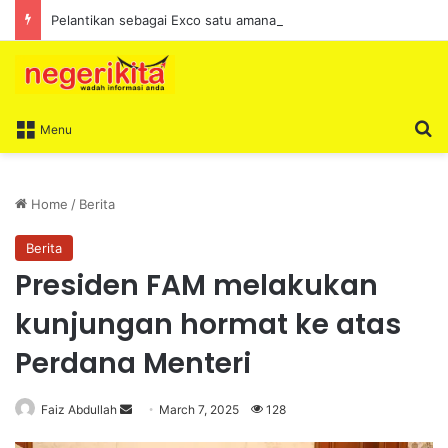
Pelantikan sebagai Exco satu amanah besar – Siow Kong Choon
S
Menu
Home
/
Berita
Berita
Presiden FAM melakukan
kunjungan hormat ke atas
Perdana Menteri
Faiz Abdullah
S
March 7, 2025
128
e