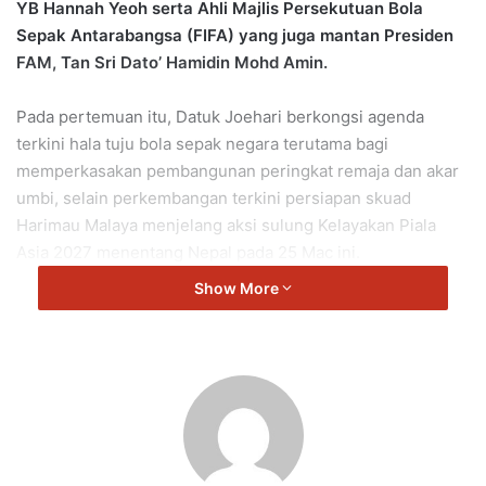
YB Hannah Yeoh serta Ahli Majlis Persekutuan Bola
Sepak Antarabangsa (FIFA) yang juga mantan Presiden
FAM, Tan Sri Dato’ Hamidin Mohd Amin.
Pada pertemuan itu, Datuk Joehari berkongsi agenda
terkini hala tuju bola sepak negara terutama bagi
memperkasakan pembangunan peringkat remaja dan akar
umbi, selain perkembangan terkini persiapan skuad
Harimau Malaya menjelang aksi sulung Kelayakan Piala
Asia 2027 menentang Nepal pada 25 Mac ini.
Show More
Datuk Joehari diiringi Timbalan Presiden FAM, Dato’ S.
Sivasundaram; tiga Naib Presiden FAM, Datuk Seri
Rosmadi Ismail, Dato’ Mohd Azhar Jamaluddin dan Dato’
Dollah Salleh; Exco FAM, Dato’ Zainal Abidin Hassan serta
Setiausaha Agung FAM, Datuk Noor Azman Rahman.