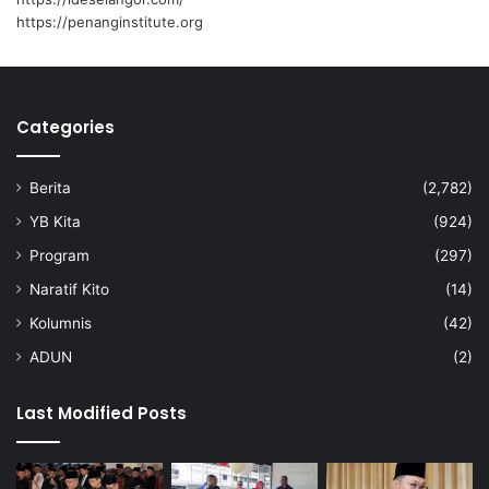
https://penanginstitute.org
Categories
Berita
(2,782)
YB Kita
(924)
Program
(297)
Naratif Kito
(14)
Kolumnis
(42)
ADUN
(2)
Last Modified Posts