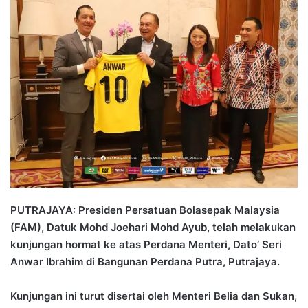
n
d
a
n
e
m
a
i
l
PUTRAJAYA: Presiden Persatuan Bolasepak Malaysia
(FAM), Datuk Mohd Joehari Mohd Ayub, telah melakukan
kunjungan hormat ke atas Perdana Menteri, Dato’ Seri
Anwar Ibrahim di Bangunan Perdana Putra, Putrajaya.
Kunjungan ini turut disertai oleh Menteri Belia dan Sukan,