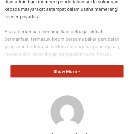
dianjurkan bagi memberi pendedahan serta sokongan
kepada masyarakat setempat dalam usaha memerangi
kanser payudara.
Acara berkenaan menampilkan pelbagai aktiviti
bermanfaat, termasuk forum bersama pakar perubatan
yang akan berkongsi maklumat mengenai pencegahan,
rawatan dan kepentingan pengesanan awal kanser.
Turut diadakan ialah sesi terapi ketawa bagi membantu
Show More
peserta mengurangkan tekanan serta meningkatkan
kesejahteraan mental.
Selain itu, program ini menawarkan saringan kesihatan
percuma serta saringan khusus kanser serviks dan
payudara yang diberikan oleh petugas kesihatan
bertauliah.