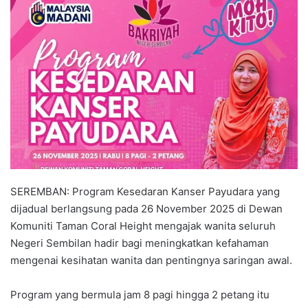
n
d
a
n
e
m
a
i
l
SEREMBAN: Program Kesedaran Kanser Payudara yang
dijadual berlangsung pada 26 November 2025 di Dewan
Komuniti Taman Coral Height mengajak wanita seluruh
Negeri Sembilan hadir bagi meningkatkan kefahaman
mengenai kesihatan wanita dan pentingnya saringan awal.
Program yang bermula jam 8 pagi hingga 2 petang itu