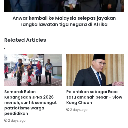
n
m
N
b
e
Anwar kembali ke Malaysia selepas jayakan
a
g
rangka lawatan tiga negara di Afrika
l
e
i
r
k
Related Articles
i
e
p
M
r
a
i
l
h
a
a
y
t
s
i
i
n
a
Semarak Bulan
Pelantikan sebagai Exco
t
s
Kebangsaan JPNS 2026
satu amanah besar – Siow
e
e
meriah, suntik semangat
Kong Choon
r
patriotisme warga
l
2 days ago
pendidikan
h
e
a
p
2 days ago
d
a