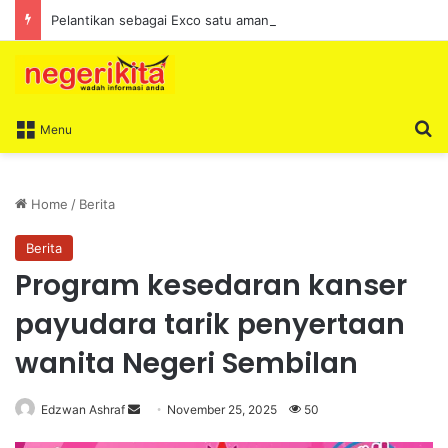
Pelantikan sebagai Exco satu amanah besar – Siow Kong Choon
S
Menu
Home
/
Berita
Berita
Program kesedaran kanser
payudara tarik penyertaan
wanita Negeri Sembilan
Edzwan Ashraf
S
November 25, 2025
50
e