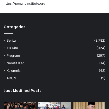
t
https://penanginstitute.org
i
g
a
n
Categories
e
g
a
Berita
(2,782)
r
a
YB Kita
(924)
d
Program
(297)
i
A
Naratif Kito
(14)
f
Kolumnis
(42)
r
i
ADUN
(2)
k
a
Last Modified Posts