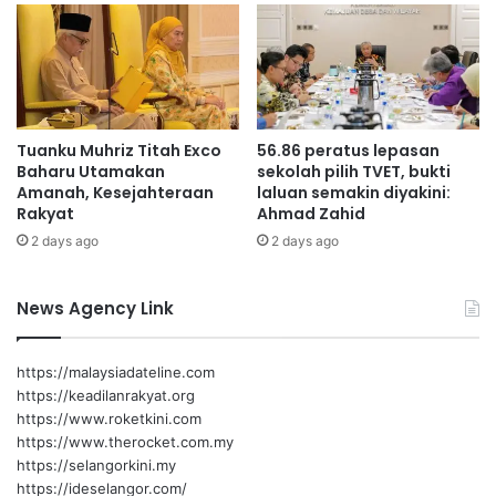
a
s
p
j
p
a
e
y
Seremban
r
a
u
k
Tuanku Muhriz Titah Exco
56.86 peratus lepasan
m
a
Baharu Utamakan
sekolah pilih TVET, bukti
a
n
Amanah, Kesejahteraan
laluan semakin diyakini:
h
r
Rakyat
Ahmad Zahid
a
a
2 days ago
2 days ago
n
n
r
g
a
k
News Agency Link
k
a
y
l
a
a
https://malaysiadateline.com
t
w
https://keadilanrakyat.org
a
https://www.roketkini.com
t
https://www.therocket.com.my
a
https://selangorkini.my
n
https://ideselangor.com/