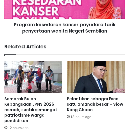
a
m
t
k
i
e
a
Program kesedaran kanser payudara tarik
s
k
penyertaan wanita Negeri Sembilan
e
s
d
e
a
Related Articles
s
r
p
a
e
n
n
k
d
a
i
n
“Kita tidak mahu ada kawasan perumahan strata yang
d
s
ketinggalan dari segi penyelenggaraan.
i
e
k
r
Semarak Bulan
Pelantikan sebagai Exco
“Inisiatif RM2 juta ini adalah sebahagian daripada usaha
a
p
Kebangsaan JPNS 2026
satu amanah besar – Siow
n
a
berterusan kerajaan negeri untuk memastikan peruntukan
meriah, suntik semangat
Kong Choon
,
patriotisme warga
y
belanjawan benar-benar sampai kepada rakyat.
13 hours ago
k
pendidikan
u
e
d
12 hours ago