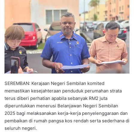
n
d
a
n
e
m
a
i
l
SEREMBAN: Kerajaan Negeri Sembilan komited
memastikan kesejahteraan penduduk perumahan strata
terus diberi perhatian apabila sebanyak RM2 juta
diperuntukkan menerusi Belanjawan Negeri Sembilan
2025 bagi melaksanakan kerja-kerja penyelenggaraan dan
pembaikan di rumah pangsa kos rendah serta sederhana di
seluruh negeri.