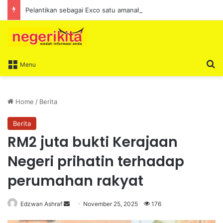
Pelantikan sebagai Exco satu amanah besar – Siow Kong Choon
S
Menu
Home
/
Berita
Berita
RM2 juta bukti Kerajaan
Negeri prihatin terhadap
perumahan rakyat
Edzwan Ashraf
S
November 25, 2025
176
e