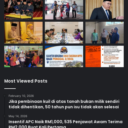
t
i
Most Viewed Posts
February 10, 2026
Jika pembinaan kuil di atas tanah bukan milik sendiri
tidak dihentikan, 50 tahun pun isu tidak akan selesai
May 14, 2026
Insentif APC Naik RM1,000, 535 Penjawat Awam Terima
RM2,000 Buat Kali Pertama