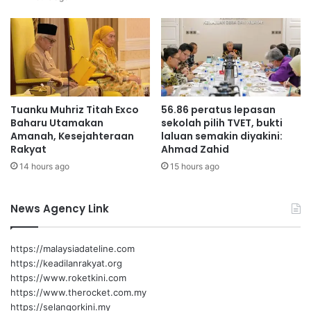
“Dengan pelaksanaan projek-projek ini, Kerajaan Negeri
s
a
yakin kesejahteraan penduduk di kawasan perumahan
i
r
h
strata akan terus dipertingkatkan selaras dengan agenda
a
a
t
pembangunan inklusif Negeri Sembilan,” tambah beliau.
t
a
a
r
n
i
Arul Kumar
Belanjawan 2025
Tuanku Muhriz Titah Exco
56.86 peratus lepasan
,
k
Baharu Utamakan
sekolah pilih TVET, bukti
e
p
Amanah, Kesejahteraan
laluan semakin diyakini:
k
e
Rakyat
Ahmad Zahid
o
n
14 hours ago
15 hours ago
n
y
o
e
m
r
News Agency Link
i
t
d
a
a
a
https://malaysiadateline.com
n
n
https://keadilanrakyat.org
i
w
https://www.roketkini.com
n
a
https://www.therocket.com.my
f
n
https://selangorkini.my