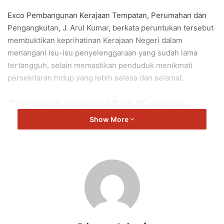
Exco Pembangunan Kerajaan Tempatan, Perumahan dan
Pengangkutan, J. Arul Kumar, berkata peruntukan tersebut
membuktikan keprihatinan Kerajaan Negeri dalam
menangani isu-isu penyelenggaraan yang sudah lama
tertangguh, selain memastikan penduduk menikmati
persekitaran hidup yang lebih selesa dan selamat.
“Peruntukan ini membantu JMB dan MC yang tidak
mempunyai dana besar untuk melaksanakan kerja-kerja
Show More
penyelenggaraan yang melibatkan kos tinggi.
“Kita mahu pastikan rakyat di kawasan strata turut
menikmati kemudahan yang terurus dan berkualiti..
“Dana berkenaan telah digunakan untuk sembilan projek
penyelenggaraan di sembilan kawasan perumahan
melibatkan kerja menaik taraf infrastruktur, penurapan