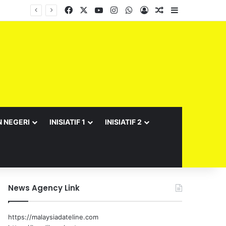
Facebook
X
YouTube
Instagram
WhatsApp
Log In
Random Article
Sidebar
N NEGERI
INISIATIF 1
INISIATIF 2
News Agency Link
https://malaysiadateline.com