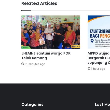
Related Articles
N
r
i
n
g
a
n
k
a
n
JHEAINS santuni warga PDK
MPPD wujud
b
Telok Kemang
Bergerak Cu
e
sepanjang 
51 minutes ago
b
1 hour ago
a
n
8
0
p
e
l
Categories
Last Mo
a