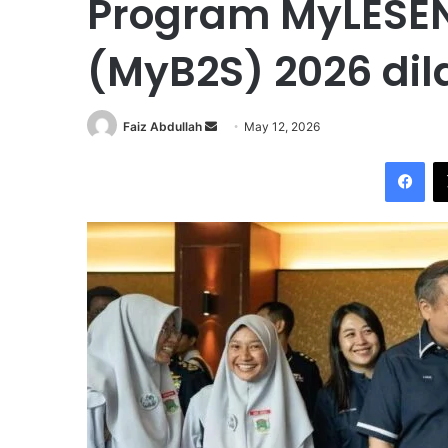
Program MyLESEN
(MyB2S) 2026 di
Faiz Abdullah
S
May 12, 2026
e
Facebook
n
d
a
n
e
m
a
i
l