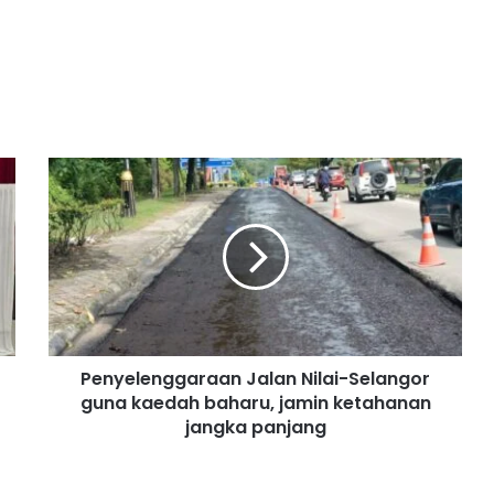
P
e
n
y
e
l
e
n
g
Penyelenggaraan Jalan Nilai-Selangor
g
guna kaedah baharu, jamin ketahanan
a
r
jangka panjang
a
a
n