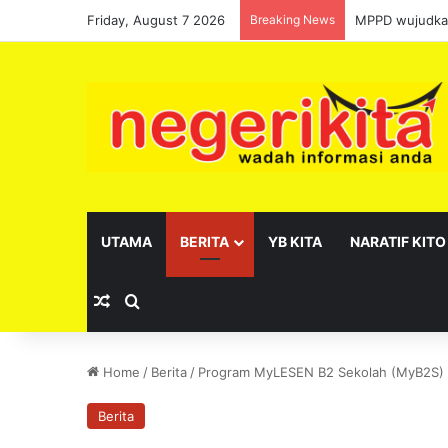
Friday, August 7 2026
Breaking News
MPPD wujudkan
UTAMA
BERITA
YB KITA
NARATIF KITO
Random Article
Search for
Home
/
Berita
/
Program MyLESEN B2 Sekolah (MyB2S) 
Berita