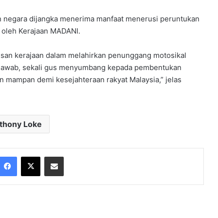
ruh negara dijangka menerima manfaat menerusi peruntukan
 oleh Kerajaan MADANI.
usan kerajaan dalam melahirkan penunggang motosikal
ngjawab, sekali gus menyumbang kepada pembentukan
dan mampan demi kesejahteraan rakyat Malaysia,” jelas
thony Loke
Facebook
X
Share via Email