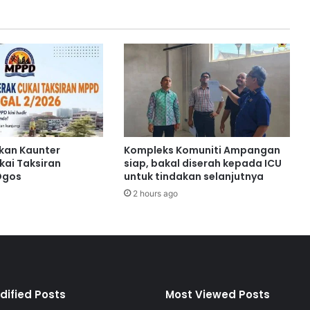
J
a
l
a
n
N
i
l
a
i
kan Kaunter
Kompleks Komuniti Ampangan
-
kai Taksiran
siap, bakal diserah kepada ICU
S
Ogos
untuk tindakan selanjutnya
e
2 hours ago
l
a
n
g
o
r
g
dified Posts
Most Viewed Posts
u