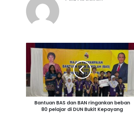
B
a
n
t
u
a
n
B
A
Bantuan BAS dan BAN ringankan beban
S
80 pelajar di DUN Bukit Kepayang
d
a
n
B
A