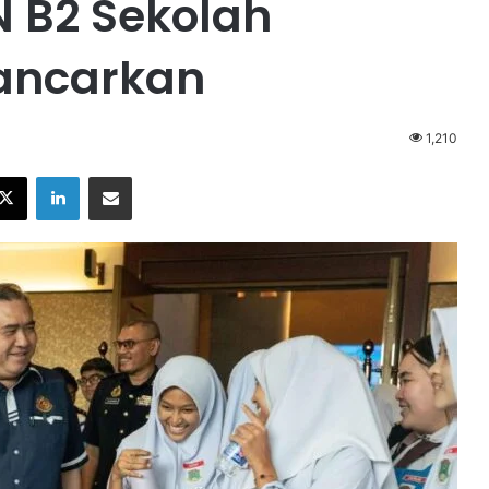
 B2 Sekolah
lancarkan
1,210
X
LinkedIn
Share via Email