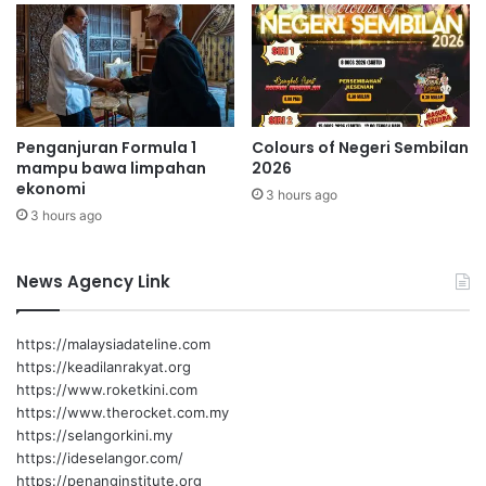
a
a
i
n
k
e
k
l
a
N
n
S
Penganjuran Formula 1
Colours of Negeri Sembilan
4
C
mampu bawa limpahan
2026
0
o
ekonomi
p
3 hours ago
r
3 hours ago
e
p
r
o
a
r
News Agency Link
t
a
u
t
s
i
https://malaysiadateline.com
o
https://keadilanrakyat.org
n
https://www.roketkini.com
https://www.therocket.com.my
https://selangorkini.my
https://ideselangor.com/
https://penanginstitute.org