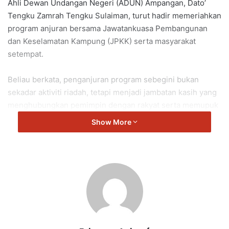
Ahli Dewan Undangan Negeri (ADUN) Ampangan, Dato’
Tengku Zamrah Tengku Sulaiman, turut hadir memeriahkan
program anjuran bersama Jawatankuasa Pembangunan
dan Keselamatan Kampung (JPKK) serta masyarakat
setempat.
Beliau berkata, penganjuran program sebegini bukan
sekadar aktiviti riadah, tetapi menjadi jambatan kasih yang
menghubungkan pemimpin dengan rakyat serta memupuk
semangat kejiranan yang semakin erat dalam kalangan
Show More
komuniti.
“Program seperti ini mendekatkan kita sebagai satu
keluarga besar antara pemimpin, jiran dan sahabat.
“Ia melambangkan kekuatan perpaduan yang tumbuh di
bumi Ampangan, di mana semua lapisan masyarakat
berganding bahu untuk membina komuniti harmoni.