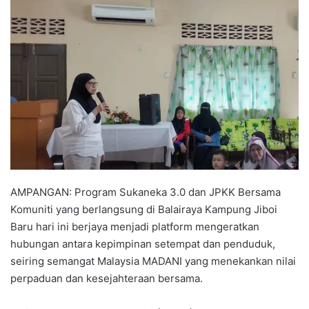
n
d
a
n
e
m
a
i
l
AMPANGAN: Program Sukaneka 3.0 dan JPKK Bersama
Komuniti yang berlangsung di Balairaya Kampung Jiboi
Baru hari ini berjaya menjadi platform mengeratkan
hubungan antara kepimpinan setempat dan penduduk,
seiring semangat Malaysia MADANI yang menekankan nilai
perpaduan dan kesejahteraan bersama.