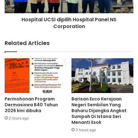
i
l
l
U
a
Hospital UCSI dipilih Hospital Panel NS
C
n
Corporation
S
(
I
O
d
Related Articles
n
i
C
p
a
i
l
l
l
i
)
h
d
H
o
o
k
s
Permohonan Program
Barisan Exco Kerajaan
t
p
Dermasiswa B40 Tahun
Negeri Sembilan Yang
o
i
2026 kini dibuka
Baharu Dijangka Angkat
r
Sumpah Di Istana Seri
t
2 hours ago
Menanti Esok
d
a
i
l
3 hours ago
n
P