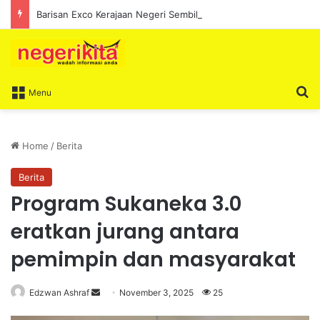
Barisan Exco Kerajaan Negeri Sembilan Yang Baharu Dijangka Angkat Sumpah Di Istana Seri Menanti Esok
S
Menu
Home
/
Berita
Berita
Program Sukaneka 3.0
eratkan jurang antara
pemimpin dan masyarakat
Edzwan Ashraf
S
November 3, 2025
25
e