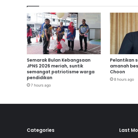
e
k
e
t
i
k
a
b
e
Semarak Bulan Kebangsaan
Pelantikan 
r
JPNS 2026 meriah, suntik
amanah bes
b
semangat patriotisme warga
Choon
pendidikan
u
8 hours ago
k
7 hours ago
a
p
u
a
s
a
Categories
Last Mo