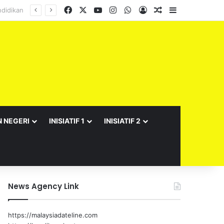
Facebook
X
YouTube
Instagram
WhatsApp
Log In
Random Article
Sidebar
N NEGERI
INISIATIF 1
INISIATIF 2
News Agency Link
https://malaysiadateline.com