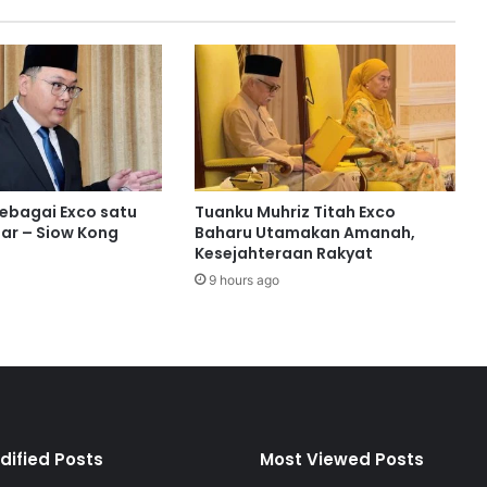
a
b
a
n
t
u
a
n
b
sebagai Exco satu
Tuanku Muhriz Titah Exco
e
ar – Siow Kong
Baharu Utamakan Amanah,
l
Kesejahteraan Rakyat
i
9 hours ago
a
k
a
h
w
i
n
d
dified Posts
Most Viewed Posts
a