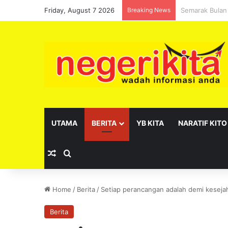
Friday, August 7 2026
Breaking News
Pelantikan se
UTAMA
BERITA
YB KITA
NARATIF KITO
Random Article
Search for
Home
/
Berita
/
Setiap perancangan adalah demi keseja
Berita