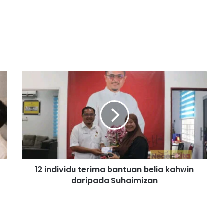
1
2
i
n
d
i
v
i
d
12 individu terima bantuan belia kahwin
u
daripada Suhaimizan
t
e
r
i
m