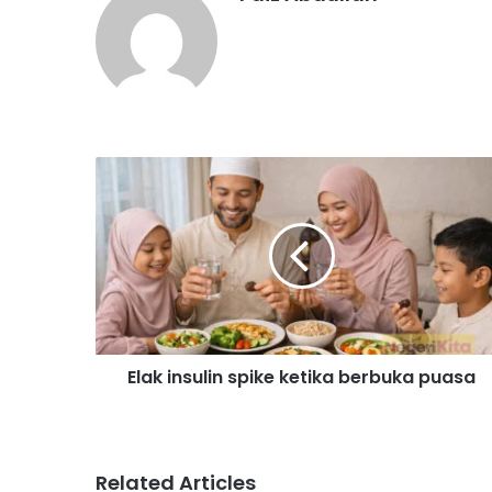
E
l
a
k
i
n
s
u
l
Elak insulin spike ketika berbuka puasa
i
n
s
p
i
Related Articles
k