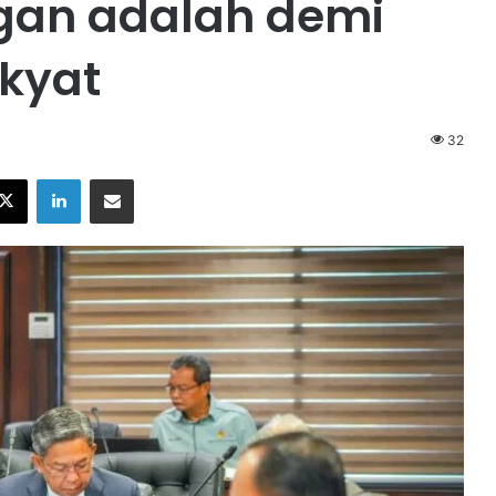
gan adalah demi
akyat
32
X
LinkedIn
Share via Email