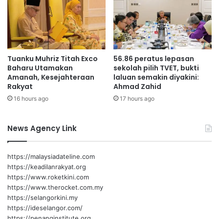
Keris Adat Kejohanan oleh Mohd Khalid sebagai simbolik
u
g
l
e
berakhirnya Kejohanan Sukan Piala KPN 2026.
a
r
i
i
Turut menyaksikan upacara itu ialah Pengarah Pengurusan
D
2
merangkap Pengerusi Majlis Sukan PDRM, CP Datuk Seri
Tuanku Muhriz Titah Exco
56.86 peratus lepasan
e
0
Baharu Utamakan
sekolah pilih TVET, bukti
Abdul Aziz Abdul Majid; Ketua Polis Negeri Sembilan, DCP
p
2
Amanah, Kesejahteraan
laluan semakin diyakini:
a
Datuk Alzafny Ahmad; serta Yang Dipertua Persekutuan
6
Rakyat
Ahmad Zahid
n
Silat Kebangsaan Malaysia Negeri Sembilan, Datuk Mohd
16 hours ago
17 hours ago
Rais Zainuddin.
News Agency Link
Hadir sama barisan pengarah dan timbalan pengarah
PDRM, ketua-ketua polis negeri, Setiausaha Polis
Malaysia, DCP Datuk Mohamad Noor Yusof Ali serta
https://malaysiadateline.com
pegawai kanan pasukan.
https://keadilanrakyat.org
https://www.roketkini.com
https://www.therocket.com.my
https://selangorkini.my
https://ideselangor.com/
https://penanginstitute.org