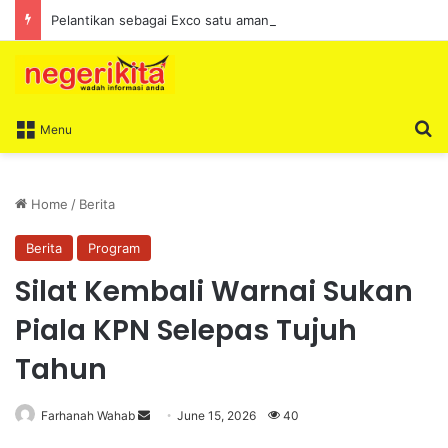
Pelantikan sebagai Exco satu amanah besar – Siow Kong Choon
S
Menu
Home
/
Berita
Berita
Program
Silat Kembali Warnai Sukan
Piala KPN Selepas Tujuh
Tahun
Farhanah Wahab
S
June 15, 2026
40
e