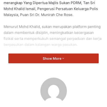
merangkap Yang Dipertua Majlis Sukan PDRM, Tan Sri
Mohd Khalid Ismail, Pengerusi Persatuan Keluarga Polis
Malaysia, Puan Sri Dr. Munirah Che Rose.
Menurut Mohd Khalid, sukan merupakan platform penting
dalam membentuk disiplin, meningkatkan kecergasan
fizikal serta memperkukuh semangat perpaduan dan kerja
berpasukan dalam kalangan warga pasukan.
“Di sebalik persaingan sengit ini, elemen utama ialah
Show More
pengukuhan nilai kerjasama dan persaudaraan sebagai
sebuah keluarga besar PDRM.
“Semangat kesukanan inilah yang perlu diterjemahkan
dalam pelaksanaan amanah menjaga keselamatan
masyarakat dan kedaulatan negara,” katanya.
Turut hadir Timbalan Ketua Polis Negara merangkap