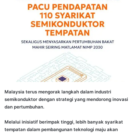
a
n
e
m
a
i
l
Malaysia terus mengorak langkah dalam industri
semikonduktor dengan strategi yang mendorong inovasi
dan pertumbuhan.
Melalui inisiatif berimpak tinggi, lebih banyak syarikat
tempatan dalam pembangunan teknologi maju akan