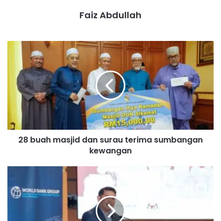
Faiz Abdullah
2
8
b
u
a
h
m
a
s
28 buah masjid dan surau terima sumbangan
j
kewangan
i
d
d
K
a
e
n
m
s
i
u
s