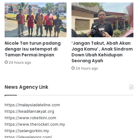
n
i
g
n
a
o
n
k
t
a
Nicole Tan turun padang
‘Jangan Takut, Abah Akan
h
dengar isu setempat di
Jaga Kamu’ , Anak Sindrom
k
Taman Permai Impian
Down Ubah Kehidupan
a
Seorang Ayah
24 hours ago
n
24 hours ago
News Agency Link
https://malaysiadateline.com
https://keadilanrakyat.org
https://www.roketkini.com
https://www.therocket.com.my
https://selangorkini.my
https://ideselangor.com/