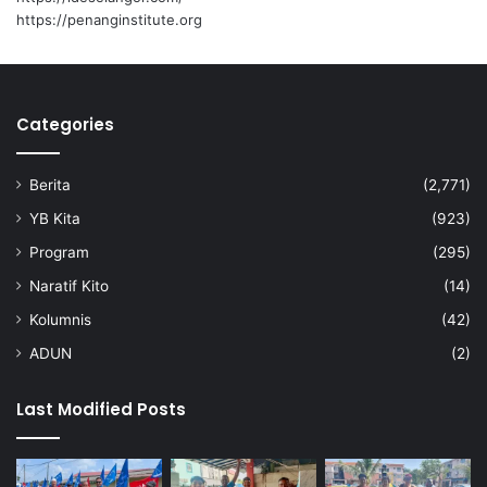
https://penanginstitute.org
Categories
Berita
(2,771)
YB Kita
(923)
Program
(295)
Naratif Kito
(14)
Kolumnis
(42)
ADUN
(2)
Last Modified Posts