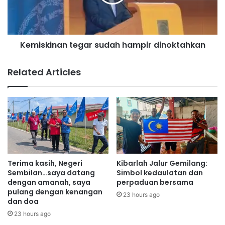
r
k
a
i
u
n
t
a
e
Kemiskinan tegar sudah hampir dinoktahkan
n
r
t
i
e
Related Articles
m
g
a
a
s
r
u
s
m
u
b
d
a
a
n
h
g
h
Terima kasih, Negeri
Kibarlah Jalur Gemilang:
a
a
Sembilan…saya datang
Simbol kedaulatan dan
n
m
dengan amanah, saya
perpaduan bersama
k
pulang dengan kenangan
p
23 hours ago
dan doa
e
i
w
r
23 hours ago
a
d