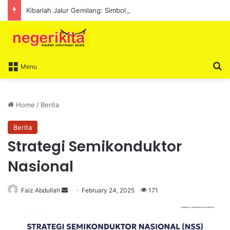
Kibarlah Jalur Gemilang: Simbol kedaulatan dan perpaduan bersama
S
Menu
Home
/
Berita
Berita
Strategi Semikonduktor
Nasional
Faiz Abdullah
S
February 24, 2025
171
e
n
d