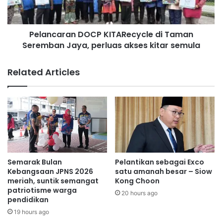
u
a
k
r
s
a
e
Pelancaran DOCP KITARecycle di Taman
n
m
Seremban Jaya, perluas akses kitar semula
D
a
O
n
C
Related Articles
g
P
a
K
t
I
p
T
e
A
r
R
p
e
a
c
d
y
Semarak Bulan
Pelantikan sebagai Exco
u
c
Kebangsaan JPNS 2026
satu amanah besar – Siow
a
l
meriah, suntik semangat
Kong Choon
n
patriotisme warga
e
20 hours ago
pendidikan
d
d
a
i
19 hours ago
l
T