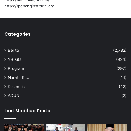
u
https://penanginstitute.org
a
s
a
k
Categories
s
e
s
Berita
(2,782)
k
i
YB Kita
(924)
t
Program
(297)
a
r
Naratif Kito
(14)
s
Kolumnis
(42)
e
m
ADUN
(2)
u
l
Last Modified Posts
a