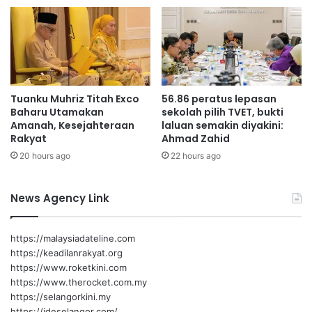
a
a
m
m
k
a
o
n
m
S
u
e
Tuanku Muhriz Titah Exco
56.86 peratus lepasan
n
r
Baharu Utamakan
sekolah pilih TVET, bukti
i
e
Amanah, Kesejahteraan
laluan semakin diyakini:
t
m
Rakyat
Ahmad Zahid
i
b
20 hours ago
22 hours ago
a
n
J
News Agency Link
a
y
a
https://malaysiadateline.com
,
https://keadilanrakyat.org
p
https://www.roketkini.com
e
https://www.therocket.com.my
r
https://selangorkini.my
l
https://ideselangor.com/