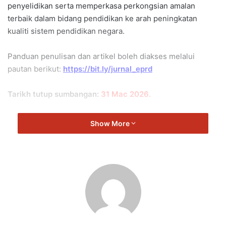
penyelidikan serta memperkasa perkongsian amalan
terbaik dalam bidang pendidikan ke arah peningkatan
kualiti sistem pendidikan negara.
Panduan penulisan dan artikel boleh diakses melalui
pautan berikut:
https://bit.ly/jurnal_eprd
Tarikh tutup sumbangan:
31 Mac 2026.
Sebarang pertanyaan, sila hubungi:
03-8884 6580/03-
Show More
8884 6201
atau email kepada
jurnal.bppdp@moe.gov.my
Komitmen kolektif amat penting dalam memastikan
pembangunan ilmu dan mutu pendidikan negara terus
diperkasa.