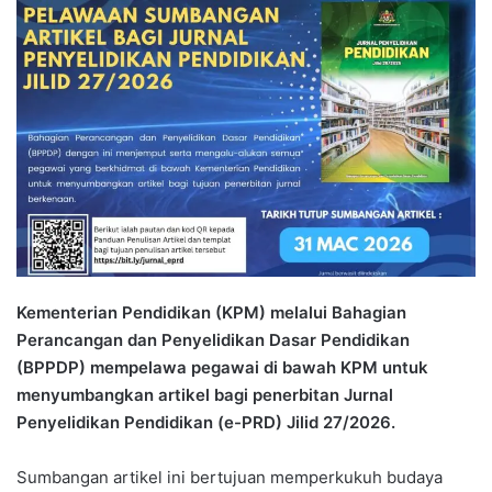
n
d
a
n
e
m
a
i
l
Kementerian Pendidikan (KPM) melalui Bahagian
Perancangan dan Penyelidikan Dasar Pendidikan
(BPPDP) mempelawa pegawai di bawah KPM untuk
menyumbangkan artikel bagi penerbitan Jurnal
Penyelidikan Pendidikan (e-PRD) Jilid 27/2026.
Sumbangan artikel ini bertujuan memperkukuh budaya