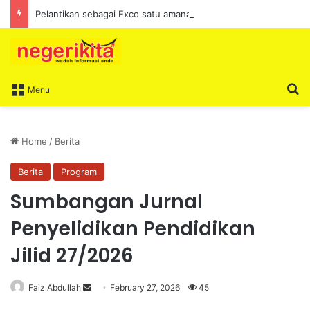
Pelantikan sebagai Exco satu amanah besar – Siow Kong Choon
S
Menu
Home
/
Berita
Berita
Program
Sumbangan Jurnal
Penyelidikan Pendidikan
Jilid 27/2026
Faiz Abdullah
S
February 27, 2026
45
e