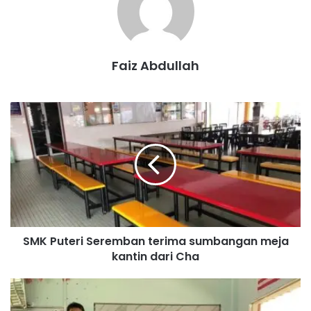
kata Aminuddin.
Aminuddin
Noorzunita
Faiz Abdullah
S
M
K
P
u
t
e
r
i
SMK Puteri Seremban terima sumbangan meja
S
kantin dari Cha
e
r
e
S
m
M