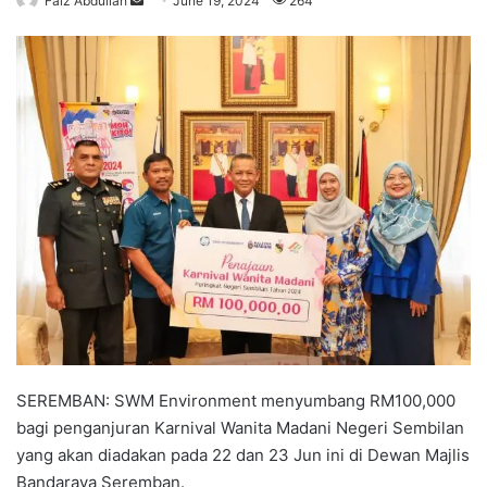
Faiz Abdullah
S
June 19, 2024
264
e
n
d
a
n
e
m
a
i
l
SEREMBAN: SWM Environment menyumbang RM100,000
bagi penganjuran Karnival Wanita Madani Negeri Sembilan
yang akan diadakan pada 22 dan 23 Jun ini di Dewan Majlis
Bandaraya Seremban.