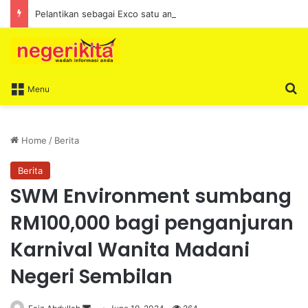
Pelantikan sebagai Exco satu amanah besar – Siow Kong Choon
S
Menu
Home
/
Berita
Berita
SWM Environment sumbang
RM100,000 bagi penganjuran
Karnival Wanita Madani
Negeri Sembilan