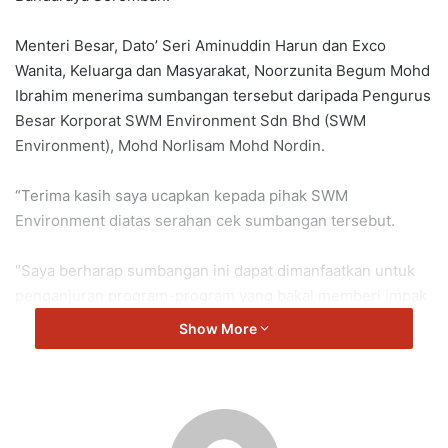
Menteri Besar, Dato’ Seri Aminuddin Harun dan Exco
Wanita, Keluarga dan Masyarakat, Noorzunita Begum Mohd
Ibrahim menerima sumbangan tersebut daripada Pengurus
Besar Korporat SWM Environment Sdn Bhd (SWM
Environment), Mohd Norlisam Mohd Nordin.
“Terima kasih saya ucapkan kepada pihak SWM
Environment diatas serahan cek sumbangan tersebut.
“Saya berharap sumbangan ini dapat dimanfaatkan untuk
penganjuran program-program yang bakal memberi impak
kepada masyarakat Negeri Sembilan.
Show More
“Di kesempatan ini juga, saya ingin menjemput seluruh
rakyat Negeri Sembilan khususnya para wanita untuk
bersama-sama memeriahkan suasana Karnival Wanita
Madani Negeri Sembilan pada hari Sabtu dan Ahad ini,”