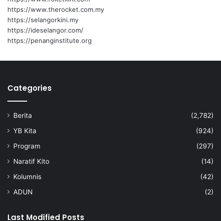
https://www.therocket.com.my
https://selangorkini.my
https://ideselangor.com/
https://penanginstitute.org
Categories
Berita
(2,782)
YB Kita
(924)
Program
(297)
Naratif Kito
(14)
Kolumnis
(42)
ADUN
(2)
Last Modified Posts