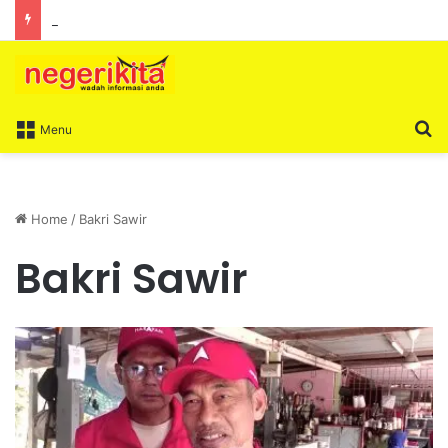
10 Exco Negeri Sembilan Angkat Sumpah, Lengkapkan Pentadbiran Kerajaan Negeri
S
Menu
Home
/
Bakri Sawir
Bakri Sawir