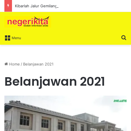
Kibarlah Jalur Gemilang: Simbol kedaulatan dan perpaduan bersama
S
Menu
Home
/
Belanjawan 2021
Belanjawan 2021