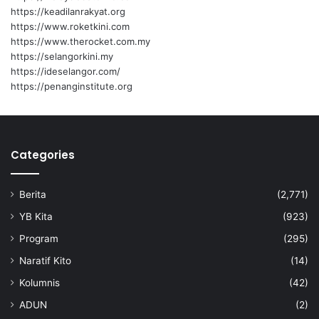
https://keadilanrakyat.org
https://www.roketkini.com
https://www.therocket.com.my
https://selangorkini.my
https://ideselangor.com/
https://penanginstitute.org
Categories
Berita
(2,771)
YB Kita
(923)
Program
(295)
Naratif Kito
(14)
Kolumnis
(42)
ADUN
(2)