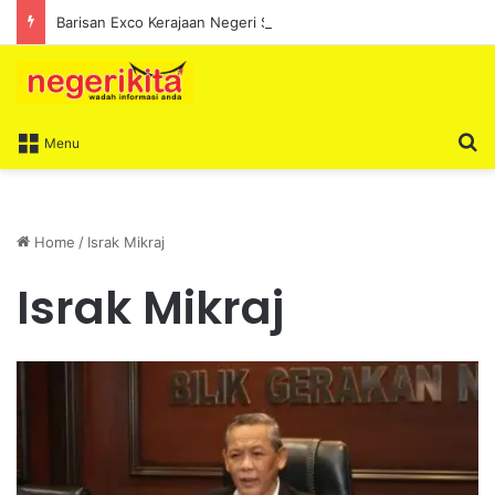
Barisan Exco Kerajaan Negeri Sembilan Yang Baharu Dijangka Angkat Sumpah Di Istana Seri Menanti Esok
S
Menu
Home
/
Israk Mikraj
Israk Mikraj