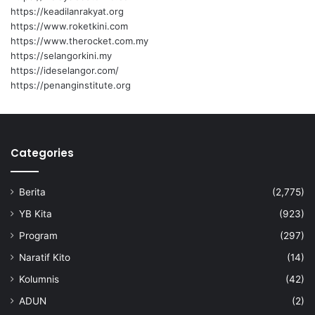
https://keadilanrakyat.org
https://www.roketkini.com
https://www.therocket.com.my
https://selangorkini.my
https://ideselangor.com/
https://penanginstitute.org
Categories
Berita
(2,775)
YB Kita
(923)
Program
(297)
Naratif Kito
(14)
Kolumnis
(42)
ADUN
(2)