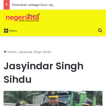
Pelantikan sebagai Exco satu amanah besar – Siow Kong Choon
S
Menu
Home
/
Jasyindar Singh Sihdu
Jasyindar Singh
Sihdu