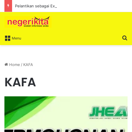
Pelantikan sebagai Exco satu amanah besar – Siow Kong Choon
S
Menu
Home
/
KAFA
KAFA