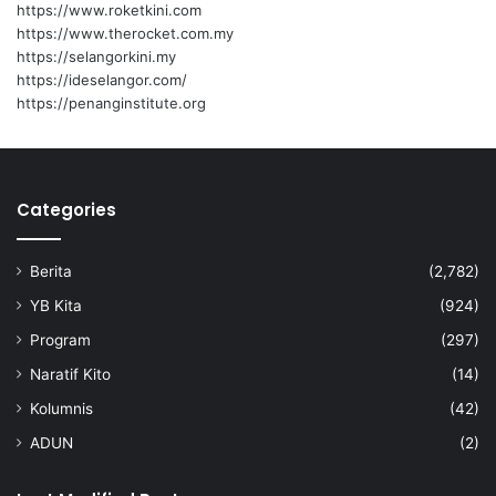
https://www.roketkini.com
https://www.therocket.com.my
https://selangorkini.my
https://ideselangor.com/
https://penanginstitute.org
Categories
Berita
(2,782)
YB Kita
(924)
Program
(297)
Naratif Kito
(14)
Kolumnis
(42)
ADUN
(2)