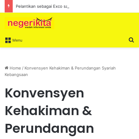
Pelantikan sebagai Exco satu amanah besar – Siow Kong Choon
S
Menu
Home
/
Konvensyen Kehakiman & Perundangan Syariah
Kebangsaan
Konvensyen
Kehakiman &
Perundangan