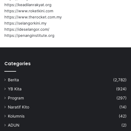
https://keadilanrakyat.org
https://www.roketkini.com
https://www.therocket.com.my
https://selangorkini.my
https://ideselangor.com/
https://penanginstitute.org
Categories
Berita
(2,782)
YB Kita
(924)
Program
(297)
Naratif Kito
(14)
Kolumnis
(42)
ADUN
(2)