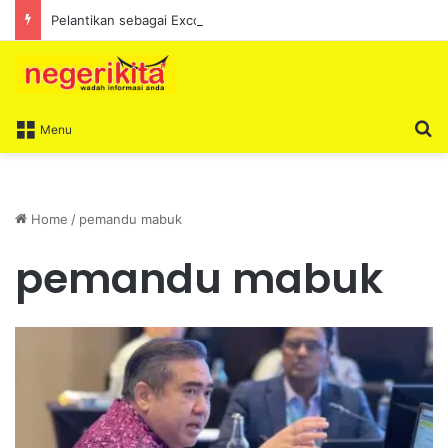
Pelantikan sebagai Exco satu amanah besar – Siow Kong Choon
S
Menu
Home
/
pemandu mabuk
pemandu mabuk