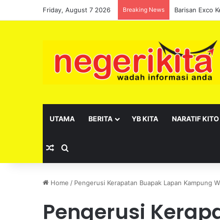
Friday, August 7 2026
Breaking News
UTAMA
BERITA
YB KITA
NARATIF KITO
Random Article
Search for
Home
/
Pengerusi Kerapatan Buapak Lapan Kampung Wa
Pengerusi Kerap