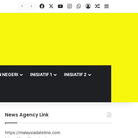
Facebook
X
YouTube
Instagram
WhatsApp
Log In
Random Article
Sidebar
Barisan Exco Kerajaan Negeri Sembilan Yang Baharu Dijangka Angkat Sumpah Di Istana Seri Menanti Esok
N NEGERI
INISIATIF 1
INISIATIF 2
News Agency Link
https://malaysiadateline.com