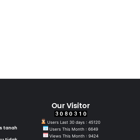
Our Visitor
Users Last 30 days : 45120
as tanah
Users This Month : 6649
Views This Month : 9424
su tidak