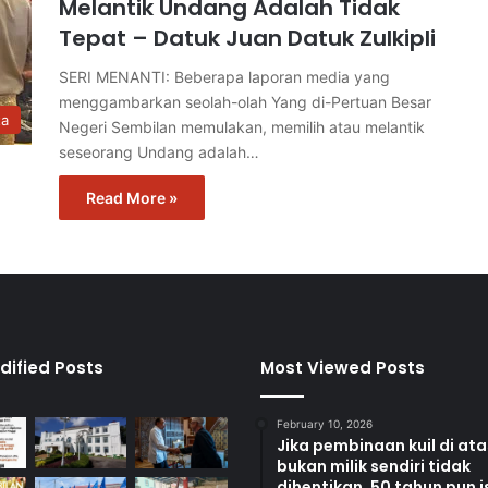
Melantik Undang Adalah Tidak
Tepat – Datuk Juan Datuk Zulkipli
SERI MENANTI: Beberapa laporan media yang
menggambarkan seolah-olah Yang di-Pertuan Besar
ta
Negeri Sembilan memulakan, memilih atau melantik
seseorang Undang adalah…
Read More »
dified Posts
Most Viewed Posts
February 10, 2026
Jika pembinaan kuil di at
bukan milik sendiri tidak
dihentikan, 50 tahun pun i