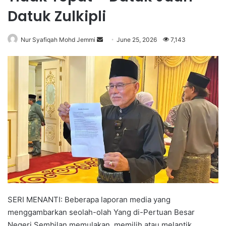
Datuk Zulkipli
Nur Syafiqah Mohd Jemmi
S
June 25, 2026
7,143
e
n
d
a
n
e
m
a
i
l
SERI MENANTI: Beberapa laporan media yang
menggambarkan seolah-olah Yang di-Pertuan Besar
Negeri Sembilan memulakan, memilih atau melantik