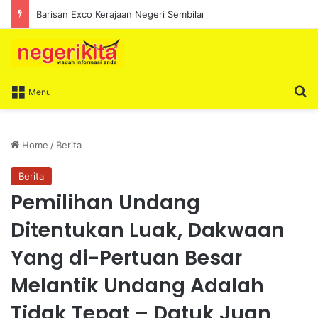
Barisan Exco Kerajaan Negeri Sembilan Yang Baharu Dijangka Angkat Sumpah Di Istana Seri Menanti Esok
S
Menu
Home
/
Berita
Berita
Pemilihan Undang
Ditentukan Luak, Dakwaan
Yang di-Pertuan Besar
Melantik Undang Adalah
Tidak Tepat – Datuk Juan