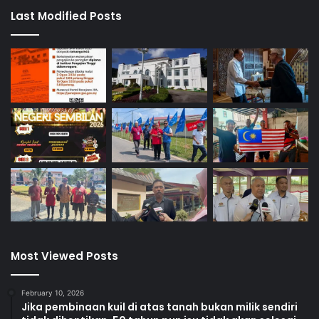
k
Last Modified Posts
a
n
S
a
b
t
u
I
n
i
Most Viewed Posts
February 10, 2026
Jika pembinaan kuil di atas tanah bukan milik sendiri