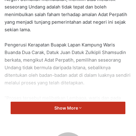
seseorang Undang adalah tidak tepat dan boleh
menimbulkan salah faham terhadap amalan Adat Perpatih
yang menjadi tunjang pemerintahan adat negeri ini sejak
sekian lama.
Pengerusi Kerapatan Buapak Lapan Kampung Waris
Buanda Dua Carak, Datuk Juan Datuk Zulkipli Shamsudin
berkata, mengikut Adat Perpatih, pemilihan seseorang
Undang tidak bermula daripada Istana, sebaliknya
ditentukan oleh badan-badan adat di dalam luaknya sendiri
melalui proses yang telah ditetapkan.
“Proses tersebut melibatkan Lembaga, waris dan pada
asasnya Ibu Soko yang mempunyai peranan dalam
Show More
menentukan bakal Undang mengikut adat yang diwarisi
turun-temurun.
“Seorang Undang tidak dilantik oleh Yang di-Pertuan