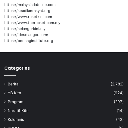
https://malaysiadateline.com
https://keadilanrakyat.org
https://www.roketkini.com
https://www.therocket.com.my
https://selangorkini.my
https://ideselangor.com/
https://penanginstitute.org
Categories
Berita
(2,782)
YB Kita
(924)
Program
(297)
Naratif Kito
(14)
Kolumnis
(42)