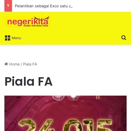
Pelantikan sebagai Exco satu amanah besar – Siow Kong Choon
S
Menu
Home
/
Piala FA
Piala FA