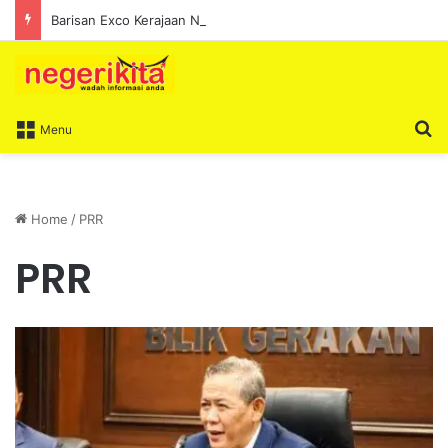
Barisan Exco Kerajaan Negeri Sembilan Yang Baharu Dijangka Angkat Sumpah Di Istana Seri Menanti Esok
S
Menu
Home
/
PRR
PRR