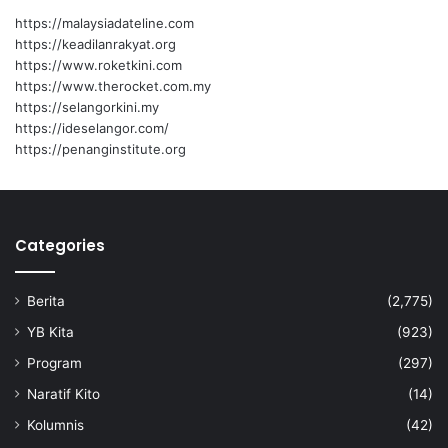
https://malaysiadateline.com
https://keadilanrakyat.org
https://www.roketkini.com
https://www.therocket.com.my
https://selangorkini.my
https://ideselangor.com/
https://penanginstitute.org
Categories
Berita
(2,775)
YB Kita
(923)
Program
(297)
Naratif Kito
(14)
Kolumnis
(42)