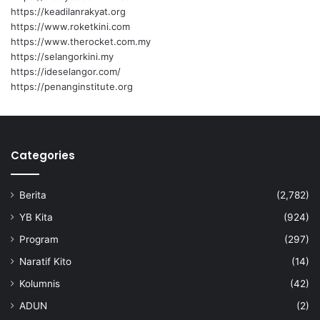
https://keadilanrakyat.org
https://www.roketkini.com
https://www.therocket.com.my
https://selangorkini.my
https://ideselangor.com/
https://penanginstitute.org
Categories
Berita
(2,782)
YB Kita
(924)
Program
(297)
Naratif Kito
(14)
Kolumnis
(42)
ADUN
(2)