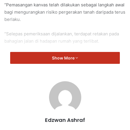
“Pemasangan kanvas telah dilakukan sebagai langkah awal
bagi mengurangkan risiko pergerakan tanah daripada terus
berlaku.
“Selepas pemeriksaan dijalankan, terdapat retakan pada
bahagian jalan di hadapan rumah yang terlibat.
“Walaupun begitu, struktur longkang ‘culvert’ didapati
Show More
berada dalam keadaan baik.
“Susulan itu, pihak kontraktor telah melaksanakan
sambungan tembok konkrit dan ‘rubble wall’ di tapak untuk
memastikan kestabilan struktur lebih kukuh dan mencegah
kerosakan lebih lanjut.
“Kerja baik pulih yang dijalankan juga tidak dibenarkan
Edzwan Ashraf
menggunakan semula tanah asal kerana ia telah menyerap
air yang banyak menyebabkan kehilangan kekuatan