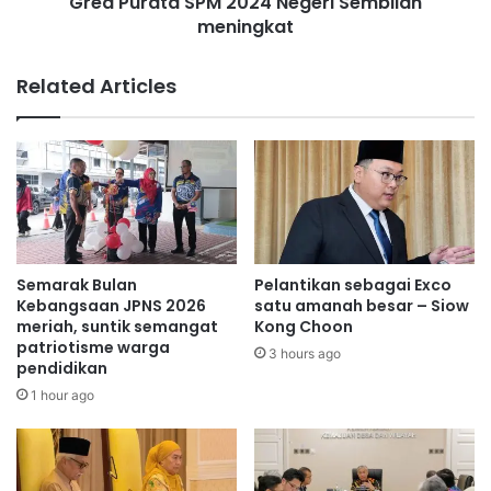
Gred Purata SPM 2024 Negeri Sembilan
a
T
meningkat
S
t
P
e
M
Related Articles
l
2
a
0
h
2
d
4
i
N
l
e
a
g
h
e
i
r
Semarak Bulan
Pelantikan sebagai Exco
r
i
Kebangsaan JPNS 2026
satu amanah besar – Siow
k
S
meriah, suntik semangat
Kong Choon
a
patriotisme warga
e
3 hours ago
pendidikan
n
m
b
1 hour ago
i
l
a
n