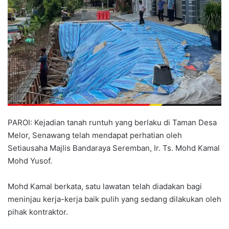
a
n
e
m
a
i
l
PAROI: Kejadian tanah runtuh yang berlaku di Taman Desa
Melor, Senawang telah mendapat perhatian oleh
Setiausaha Majlis Bandaraya Seremban, Ir. Ts. Mohd Kamal
Mohd Yusof.
Mohd Kamal berkata, satu lawatan telah diadakan bagi
meninjau kerja-kerja baik pulih yang sedang dilakukan oleh
pihak kontraktor.