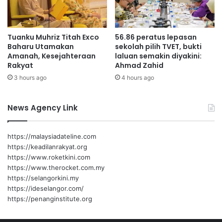
m
e
n
Tuanku Muhriz Titah Exco
56.86 peratus lepasan
i
Baharu Utamakan
sekolah pilih TVET, bukti
n
Amanah, Kesejahteraan
laluan semakin diyakini:
g
Rakyat
Ahmad Zahid
k
3 hours ago
4 hours ago
a
t
News Agency Link
https://malaysiadateline.com
https://keadilanrakyat.org
https://www.roketkini.com
https://www.therocket.com.my
https://selangorkini.my
https://ideselangor.com/
https://penanginstitute.org