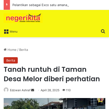
Pelantikan sebagai Exco satu amanah besar – Siow Kong Choon
S
Menu
Home
/
Berita
Berita
Tanah runtuh di Taman
Desa Melor diberi perhatian
Edzwan Ashraf
S
April 28, 2025
110
e
n
d