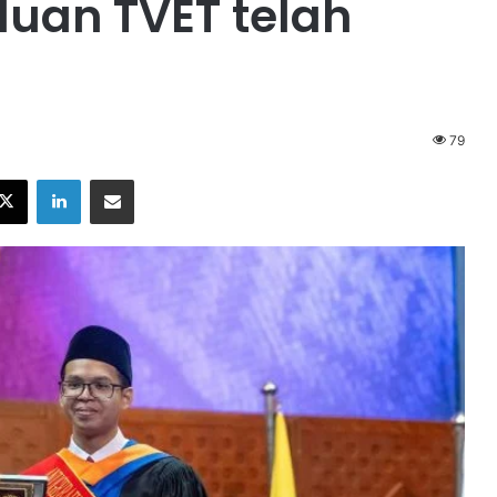
duan TVET telah
79
X
LinkedIn
Share via Email