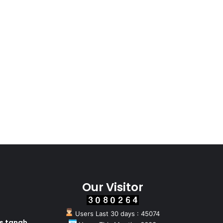
Our Visitor
Users Last 30 days : 45074
as tanah