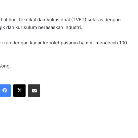
atihan Teknikal dan Vokasional (TVET) selaras dengan
ik dan kurikulum berasaskan industri.
lahirkan dengan kadar kebolehpasaran hampir mencecah 100
Wong.
Facebook
X
Share via Email