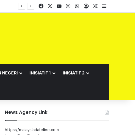
Facebook
X
YouTube
Instagram
WhatsApp
Log In
Random Article
Sidebar
Barisan Exco Kerajaan Negeri Sembilan Yang Baharu Dijangka Angkat Sumpah Di Istana Seri Menanti Esok
N NEGERI
INISIATIF 1
INISIATIF 2
News Agency Link
https://malaysiadateline.com