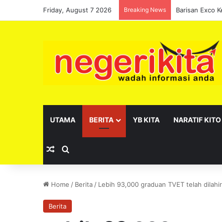
Friday, August 7 2026
Breaking News
UTAMA
BERITA
YB KITA
NARATIF KITO
Random Article
Search for
Home
/
Berita
/
Lebih 93,000 graduan TVET telah dilahi
Berita