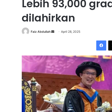
Lebih 93,000 gra
dilahirkan
Faiz Abdullah
S
April 28, 2025
e
Facebook
n
d
a
n
e
m
a
i
l