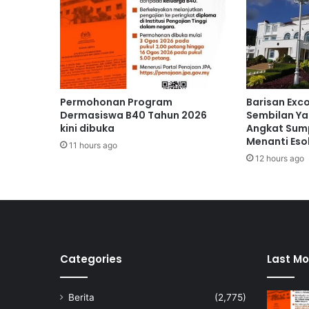
J
K
R
p
a
n
t
Permohonan Program
Barisan Exc
a
Dermasiswa B40 Tahun 2026
Sembilan Ya
u
kini dibuka
Angkat Sump
Menanti Eso
s
11 hours ago
e
12 hours ago
m
u
a
p
r
o
j
Categories
Last Mo
e
k
Berita
(2,775)
p