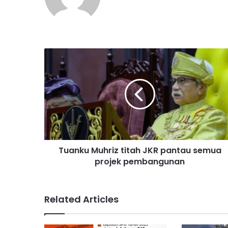
T
u
a
n
k
u
M
u
h
Tuanku Muhriz titah JKR pantau semua
r
projek pembangunan
i
z
t
i
Related Articles
t
a
h