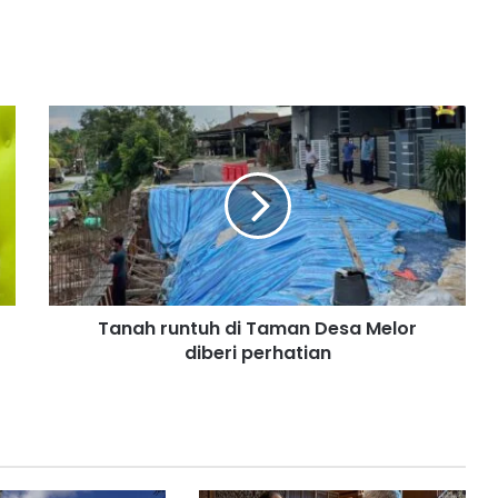
T
a
n
a
h
r
u
n
t
Tanah runtuh di Taman Desa Melor
u
diberi perhatian
h
d
i
T
a
m
a