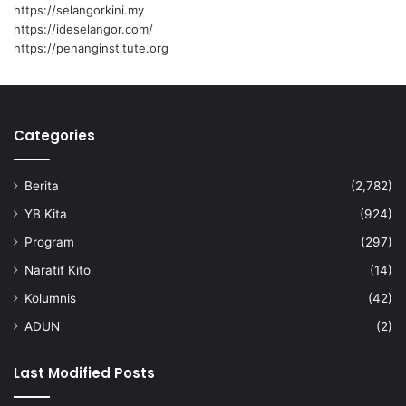
p
https://selangorkini.my
e
https://ideselangor.com/
l
https://penanginstitute.org
a
j
a
r
Categories
S
K
F
Berita
(2,782)
e
l
YB Kita
(924)
d
Program
(297)
a
R
Naratif Kito
(14)
a
Kolumnis
(42)
j
a
ADUN
(2)
A
l
Last Modified Posts
i
a