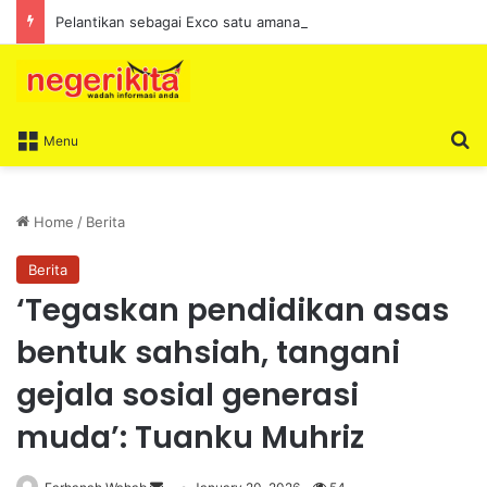
Pelantikan sebagai Exco satu amanah besar – Siow Kong Choon
S
Menu
Home
/
Berita
Berita
‘Tegaskan pendidikan asas
bentuk sahsiah, tangani
gejala sosial generasi
muda’: Tuanku Muhriz