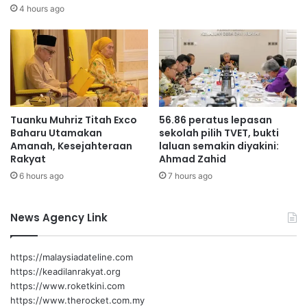
Baginda bertitah demikian sempena Hari Keputeraan ke-78
r
5
4 hours ago
DYMM Yang di-Pertuan Besar Negeri Sembilan dalam
a
,
istiadat yang berlangsung di Balairung Seri, Istana Besar
m
8
H
5
Seri Menanti.
a
0
r
d
i
i
Tuanku Muhriz
K
s
Tuanku Muhriz Titah Exco
56.86 peratus lepasan
o
a
Baharu Utamakan
sekolah pilih TVET, bukti
m
l
Amanah, Kesejahteraan
laluan semakin diyakini:
u
u
Rakyat
Ahmad Zahid
n
r
6 hours ago
7 hours ago
i
k
t
a
i
n
News Agency Link
M
k
y
e
P
p
https://malaysiadateline.com
L
a
https://keadilanrakyat.org
U
d
https://www.roketkini.com
S
a
https://www.therocket.com.my