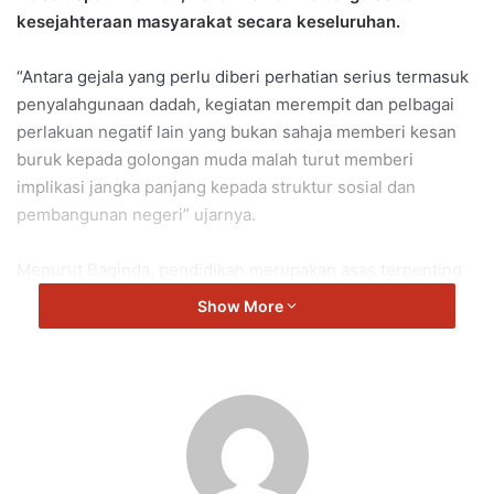
kesejahteraan masyarakat secara keseluruhan.
“Antara gejala yang perlu diberi perhatian serius termasuk
penyalahgunaan dadah, kegiatan merempit dan pelbagai
perlakuan negatif lain yang bukan sahaja memberi kesan
buruk kepada golongan muda malah turut memberi
implikasi jangka panjang kepada struktur sosial dan
pembangunan negeri” ujarnya.
Menurut Baginda, pendidikan merupakan asas terpenting
dalam membentuk sahsiah dan jati diri anak-anak sejak
Show More
daripada usia yang paling awal.
Sehubungan itu, Baginda menyambut baik pelaksanaan
Modul Aulad Sejahtera oleh Majlis Agama Islam Negeri
Sembilan (MAINS) di peringkat prasekolah yang
menekankan pembentukan nilai-nilai murni seperti
menghormati ibu bapa dan orang lebih tua, menyayangi