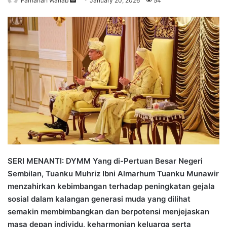
Farhanah Wahab
S
January 20, 2026
54
e
n
d
a
n
e
m
a
i
l
SERI MENANTI: DYMM Yang di-Pertuan Besar Negeri
Sembilan, Tuanku Muhriz Ibni Almarhum Tuanku Munawir
menzahirkan kebimbangan terhadap peningkatan gejala
sosial dalam kalangan generasi muda yang dilihat
semakin membimbangkan dan berpotensi menjejaskan
masa depan individu, keharmonian keluarga serta