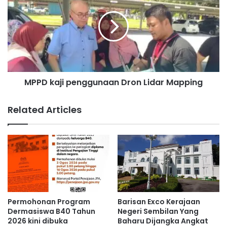
4
P
b
D
i
k
l
a
i
j
o
i
n
p
d
MPPD kaji penggunaan Dron Lidar Mapping
e
a
n
l
g
Related Articles
a
g
m
u
i
n
n
a
d
a
u
n
s
D
t
r
r
o
Permohonan Program
Barisan Exco Kerajaan
i
n
Dermasiswa B40 Tahun
Negeri Sembilan Yang
D
L
2026 kini dibuka
Baharu Dijangka Angkat