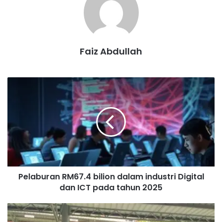
Faiz Abdullah
P
e
l
a
b
u
r
a
n
Pelaburan RM67.4 bilion dalam industri Digital
R
dan ICT pada tahun 2025
M
6
7
M
.
P