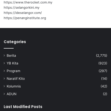
https://www.therocket.com.my
0
https://selangorkini.my
2
https://ideselangor.com/
5
https://penanginstitute.org
Categories
Berita
(2,775)
YB Kita
(923)
Program
(297)
Naratif Kito
(14)
Kolumnis
(42)
ADUN
(2)
Last Modified Posts