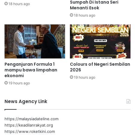
i
Sumpah Di Istana Seri
i
18 hours ago
Menanti Esok
g
d
i
a
18 hours ago
t
r
a
M
l
a
d
p
a
p
n
i
I
n
Penganjuran Formula 1
Colours of Negeri Sembilan
C
g
mampu bawa limpahan
2026
T
ekonomi
p
19 hours ago
19 hours ago
a
d
a
News Agency Link
t
a
h
https://malaysiadateline.com
u
https://keadilanrakyat.org
n
https://www.roketkini.com
2