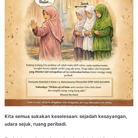
d
a
n
e
m
a
i
l
Kita semua sukakan keselesaan: sejadah kesayangan,
udara sejuk, ruang peribadi.