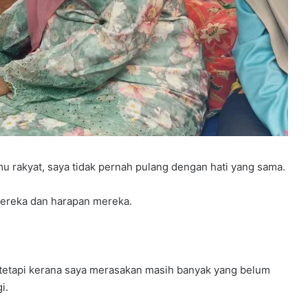
mu rakyat, saya tidak pernah pulang dengan hati yang sama.
ereka dan harapan mereka.
 tetapi kerana saya merasakan masih banyak yang belum
i.