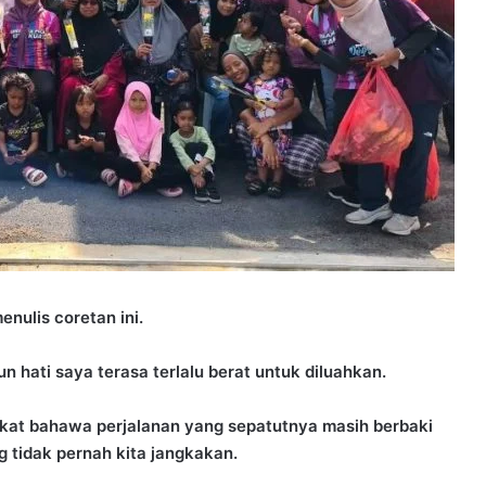
ulis coretan ini.
 hati saya terasa terlalu berat untuk diluahkan.
kat bahawa perjalanan yang sepatutnya masih berbaki
g tidak pernah kita jangkakan.