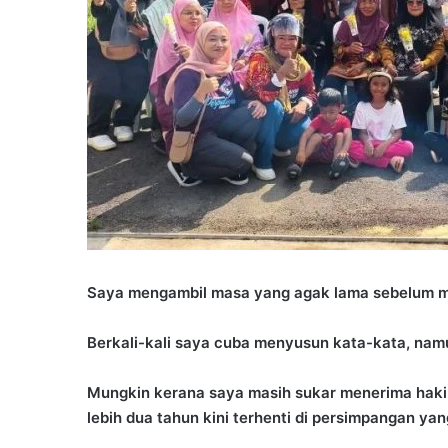
Saya mengambil masa yang agak lama sebelum men
Berkali-kali saya cuba menyusun kata-kata, namun
Mungkin kerana saya masih sukar menerima haki
lebih dua tahun kini terhenti di persimpangan yan