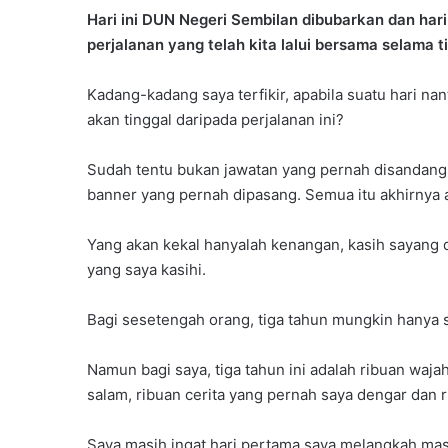
Hari ini DUN Negeri Sembilan dibubarkan dan ha
perjalanan yang telah kita lalui bersama selama t
Kadang-kadang saya terfikir, apabila suatu hari na
akan tinggal daripada perjalanan ini?
Sudah tentu bukan jawatan yang pernah disandang,
banner yang pernah dipasang. Semua itu akhirnya a
Yang akan kekal hanyalah kenangan, kasih sayang d
yang saya kasihi.
Bagi sesetengah orang, tiga tahun mungkin hanya 
Namun bagi saya, tiga tahun ini adalah ribuan waj
salam, ribuan cerita yang pernah saya dengar dan r
Saya masih ingat hari pertama saya melangkah ma