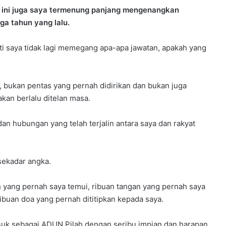
ri ini juga saya termenung panjang mengenangkan
iga tahun yang lalu.
nti saya tidak lagi memegang apa-apa jawatan, apakah yang
 bukan pentas yang pernah didirikan dan bukan juga
kan berlalu ditelan masa.
an hubungan yang telah terjalin antara saya dan rakyat
sekadar angka.
ah yang pernah saya temui, ribuan tangan yang pernah saya
ibuan doa yang pernah dititipkan kepada saya.
suk sebagai ADUN Pilah dengan seribu impian dan harapan.