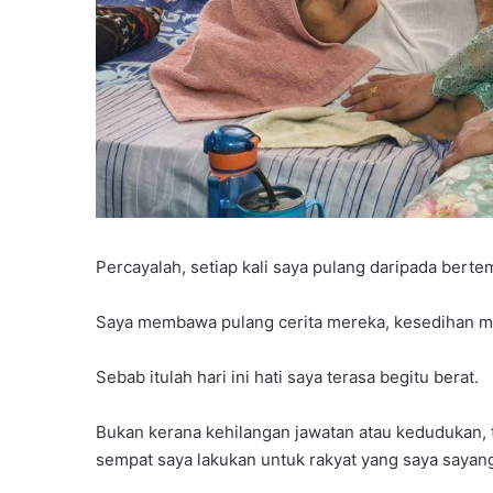
Percayalah, setiap kali saya pulang daripada berte
Saya membawa pulang cerita mereka, kesedihan m
Sebab itulah hari ini hati saya terasa begitu berat.
Bukan kerana kehilangan jawatan atau kedudukan,
sempat saya lakukan untuk rakyat yang saya sayang