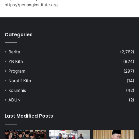
k
https://penanginstitute.org
a
n
N
e
Categories
g
e
r
Berita
(2,782)
i
S
YB Kita
(924)
e
Program
(297)
m
b
Naratif Kito
(14)
i
Kolumnis
(42)
l
a
ADUN
(2)
n
Last Modified Posts