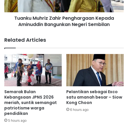
z
u
k
h
Tuanku Muhriz Zahir Penghargaan Kepada
e
r
p
Aminuddin Bangunkan Negeri Sembilan
i
a
z
d
Z
Related Articles
a
a
n
h
e
i
t
r
i
P
z
e
e
n
n
g
h
Semarak Bulan
Pelantikan sebagai Exco
a
Kebangsaan JPNS 2026
satu amanah besar – Siow
r
meriah, suntik semangat
Kong Choon
patriotisme warga
g
6 hours ago
pendidikan
a
a
5 hours ago
n