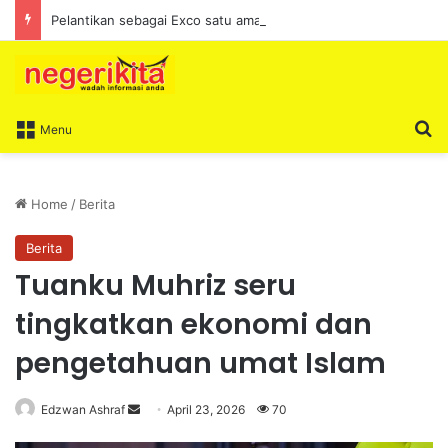
Pelantikan sebagai Exco satu amanah besar – Siow Kong Choon
S
Menu
Home
/
Berita
Berita
Tuanku Muhriz seru
tingkatkan ekonomi dan
pengetahuan umat Islam
Edzwan Ashraf
S
April 23, 2026
70
e