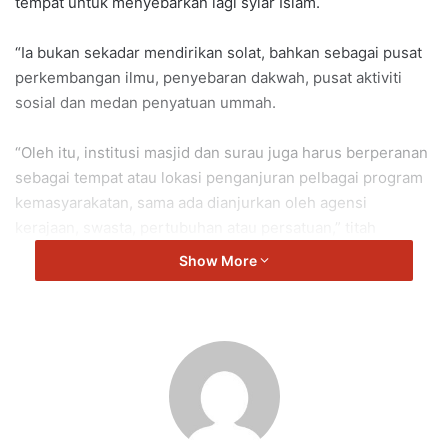
tempat untuk menyebarkan lagi syiar Islam.
“Ia bukan sekadar mendirikan solat, bahkan sebagai pusat
perkembangan ilmu, penyebaran dakwah, pusat aktiviti
sosial dan medan penyatuan ummah.
“Oleh itu, institusi masjid dan surau juga harus berperanan
sebagai tempat atau lokasi penganjuran pelbagai program
kemasyarakatan, sama ada dianjurkan oleh agensi
kerajaan, swasta, pertubuhan atau persatuan,” titah
Baginda.
Show More
Dalam pada itu, Baginda turut menyeru rakyat Negeri
Sembilan untuk bersama-sama merebut peluang berinfak
melalui Tabung Dana IMAN9 demi memastikan institusi
masjid terus terpelihara, dimakmurkan dan menjadi pusat
penyatuan ummah.