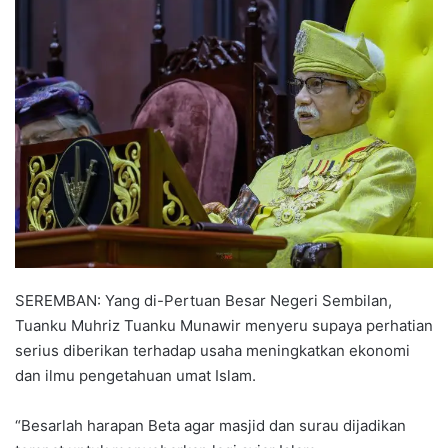
n
d
a
n
e
m
a
i
l
SEREMBAN: Yang di-Pertuan Besar Negeri Sembilan,
Tuanku Muhriz Tuanku Munawir menyeru supaya perhatian
serius diberikan terhadap usaha meningkatkan ekonomi
dan ilmu pengetahuan umat Islam.
“Besarlah harapan Beta agar masjid dan surau dijadikan