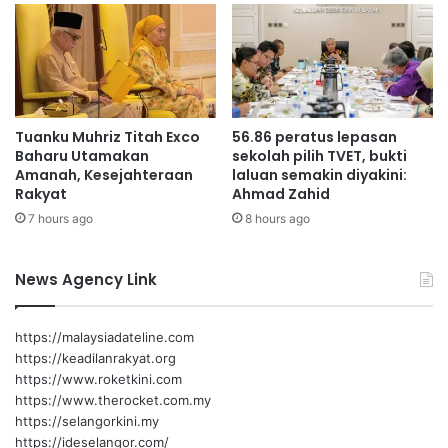
K
e
p
a
d
a
Tuanku Muhriz Titah Exco
56.86 peratus lepasan
A
Baharu Utamakan
sekolah pilih TVET, bukti
m
Amanah, Kesejahteraan
laluan semakin diyakini:
i
Rakyat
Ahmad Zahid
n
7 hours ago
8 hours ago
u
d
d
News Agency Link
i
n
B
https://malaysiadateline.com
a
https://keadilanrakyat.org
n
https://www.roketkini.com
g
https://www.therocket.com.my
u
https://selangorkini.my
n
https://ideselangor.com/