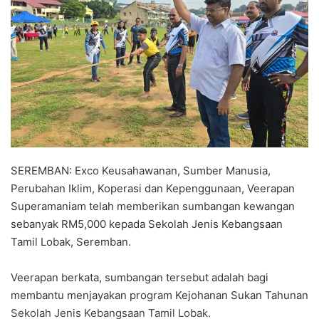
a
n
e
m
a
i
l
SEREMBAN: Exco Keusahawanan, Sumber Manusia,
Perubahan Iklim, Koperasi dan Kepenggunaan, Veerapan
Superamaniam telah memberikan sumbangan kewangan
sebanyak RM5,000 kepada Sekolah Jenis Kebangsaan
Tamil Lobak, Seremban.
Veerapan berkata, sumbangan tersebut adalah bagi
membantu menjayakan program Kejohanan Sukan Tahunan
Sekolah Jenis Kebangsaan Tamil Lobak.