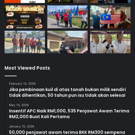
a
n
g
b
e
r
k
u
a
l
i
Most Viewed Posts
t
i
February 10, 2026
Jika pembinaan kuil di atas tanah bukan milik sendiri
tidak dihentikan, 50 tahun pun isu tidak akan selesai
May 14, 2026
Insentif APC Naik RM1,000, 535 Penjawat Awam Terima
RM2,000 Buat Kali Pertama
January 15, 2026
50,000 penjawat awam terima BKK RM300 sempena