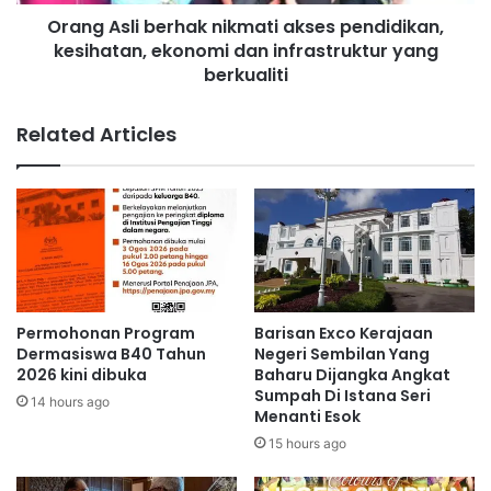
i
h
Orang Asli berhak nikmati akses pendidikan,
b
i
kesihatan, ekonomi dan infrastruktur yang
e
d
r
berkualiti
u
h
p
a
Related Articles
d
k
e
n
n
i
g
k
a
m
n
a
k
t
e
i
n
a
Permohonan Program
Barisan Exco Kerajaan
c
k
Dermasiswa B40 Tahun
Negeri Sembilan Yang
i
s
2026 kini dibuka
Baharu Dijangka Angkat
n
e
Sumpah Di Istana Seri
14 hours ago
g
Menanti Esok
s
m
p
15 hours ago
a
e
n
n