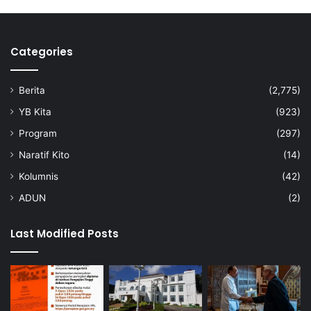
n
o
m
i
Categories
d
a
Berita
(2,775)
n
i
YB Kita
(923)
n
Program
(297)
f
r
Naratif Kito
(14)
a
Kolumnis
(42)
s
t
ADUN
(2)
r
u
Last Modified Posts
k
t
u
r
y