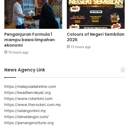
i
d
s
i
d
i
k
Penganjuran Formula 1
Colours of Negeri Sembilan
a
mampu bawa limpahan
2026
n
ekonomi
,
15 hours ago
15 hours ago
k
e
s
News Agency Link
i
h
a
https://malaysiadateline.com
t
https://keadilanrakyat.org
a
https://www.roketkini.com
n
https://www.therocket.com.my
,
https://selangorkini.my
e
https://ideselangor.com/
k
https://penanginstitute.org
o