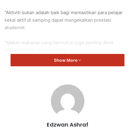
“Aktiviti sukan adalah baik bagi memastikan para pelajar
kekal aktif di samping dapat mengekalkan prestasi
akademik.
“Makan makanan yang bernutrisi juga penting demi
keseimbangan khasiat tubuh.
Show More
“Tahniah kepada pihak sekolah atas penganjuran
kejohanan yang penuh meriah ini,” kata Veerapan.
Veerapan berkata demikian di Majlis Perasmian Kejohanan
Sukan Tahunan Sekolah Jenis Kebangsaan Tamil Lobak.
Veerapan
Edzwan Ashraf