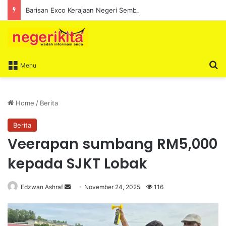
Barisan Exco Kerajaan Negeri Sembilan Yang Baharu Dijangka Angkat Sumpah Di Istana Seri Menanti Esok
S
Menu
Home
/
Berita
Berita
Veerapan sumbang RM5,000
kepada SJKT Lobak
Edzwan Ashraf
S
November 24, 2025
116
e
n
d