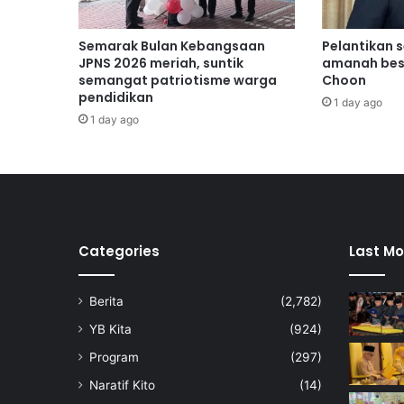
k
e
n
Semarak Bulan Kebangsaan
Pelantikan 
a
JPNS 2026 meriah, suntik
amanah bes
l
semangat patriotisme warga
Choon
pendidikan
p
1 day ago
a
1 day ago
s
t
i
p
o
k
o
Categories
Last Mo
k
b
Berita
(2,782)
e
r
YB Kita
(924)
i
Program
(297)
s
i
Naratif Kito
(14)
k