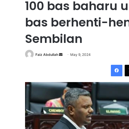
100 bas baharu 
bas berhenti-hent
Sembilan
Faiz Abdullah
S
May 9, 2024
e
Facebook
n
d
a
n
e
m
a
i
l