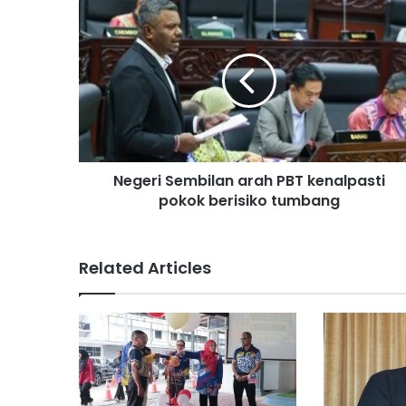
N
e
g
e
r
i
S
e
m
Negeri Sembilan arah PBT kenalpasti
b
pokok berisiko tumbang
i
l
a
n
Related Articles
a
r
a
h
P
B
T