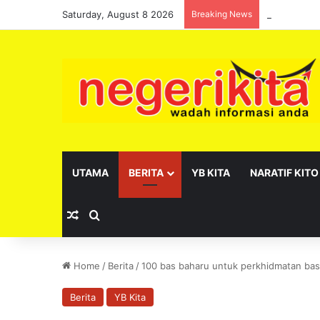
Saturday, August 8 2026
Breaking News
Pelantikan 
UTAMA
BERITA
YB KITA
NARATIF KITO
Random Article
Search for
Home
/
Berita
/
100 bas baharu untuk perkhidmatan bas 
Berita
YB Kita