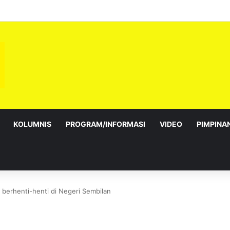
sebagai Exco satu amanah besar – Siow Kong Choon
KOLUMNIS
PROGRAM/INFORMASI
VIDEO
PIMPINA
berhenti-henti di Negeri Sembilan