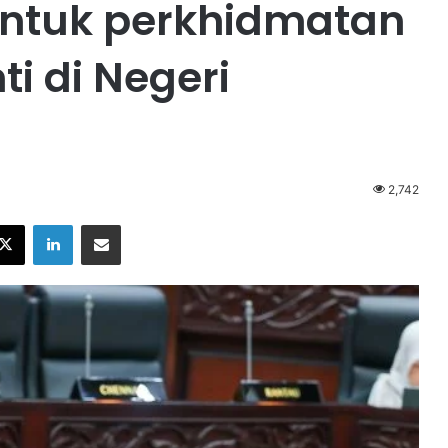
untuk perkhidmatan
i di Negeri
2,742
X
LinkedIn
Share via Email