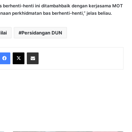
 berhenti-henti ini ditambahbaik dengan kerjasama MOT
an perkhidmatan bas berhenti-henti,” jelas beliau.
ilai
Persidangan DUN
Facebook
X
Share via Email