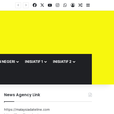
Facebook
X
YouTube
Instagram
WhatsApp
Log In
Random Article
Sidebar
N NEGERI
INISIATIF 1
INISIATIF 2
News Agency Link
https://malaysiadateline.com