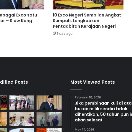
g
i
a
sebagai Exco satu
10 Exco Negeri Sembilan Angkat
t
ar – Siow Kong
Sumpah, Lengkapkan
a
Pentadbiran Kerajaan Negeri
s
1 day ago
i
a
n
c
a
m
a
n
dified Posts
Most Viewed Posts
h
i
February 10, 2026
d
Jika pembinaan kuil di at
u
bukan milik sendiri tidak
p
dihentikan, 50 tahun pun i
a
akan selesai
n
May 14, 2026
l