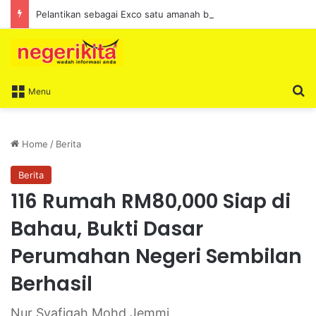
Pelantikan sebagai Exco satu amanah besar – Siow Kong Choon
S
Menu
Home
/
Berita
Berita
116 Rumah RM80,000 Siap di
Bahau, Bukti Dasar
Perumahan Negeri Sembilan
Berhasil
Nur Syafiqah Mohd Jemmi