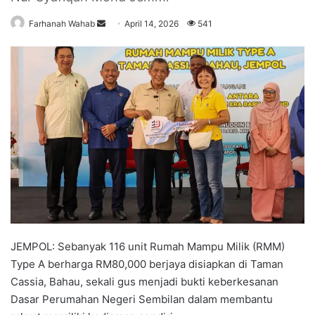
Farhanah Wahab
S
April 14, 2026
541
e
n
d
a
n
e
m
a
i
l
JEMPOL: Sebanyak 116 unit Rumah Mampu Milik (RMM)
Type A berharga RM80,000 berjaya disiapkan di Taman
Cassia, Bahau, sekali gus menjadi bukti keberkesanan
Dasar Perumahan Negeri Sembilan dalam membantu