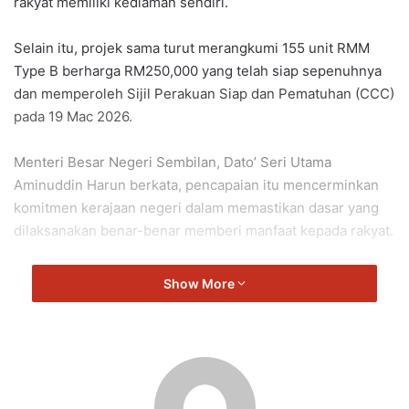
rakyat memiliki kediaman sendiri.
Selain itu, projek sama turut merangkumi 155 unit RMM
Type B berharga RM250,000 yang telah siap sepenuhnya
dan memperoleh Sijil Perakuan Siap dan Pematuhan (CCC)
pada 19 Mac 2026.
Menteri Besar Negeri Sembilan, Dato’ Seri Utama
Aminuddin Harun berkata, pencapaian itu mencerminkan
komitmen kerajaan negeri dalam memastikan dasar yang
dilaksanakan benar-benar memberi manfaat kepada rakyat.
“Penyediaan rumah pada harga serendah RM80,000
Show More
membuka peluang lebih luas kepada golongan
berpendapatan rendah untuk memiliki kediaman sendiri.
“Ini bukan sekadar angka atau projek semata-mata, tetapi
bukti bahawa dasar yang kita laksanakan berjaya