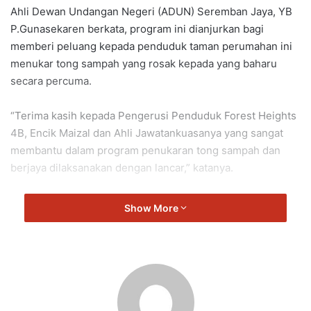
Ahli Dewan Undangan Negeri (ADUN) Seremban Jaya, YB
P.Gunasekaren berkata, program ini dianjurkan bagi
memberi peluang kepada penduduk taman perumahan ini
menukar tong sampah yang rosak kepada yang baharu
secara percuma.
“Terima kasih kepada Pengerusi Penduduk Forest Heights
4B, Encik Maizal dan Ahli Jawatankuasanya yang sangat
membantu dalam program penukaran tong sampah dan
berjaya dilaksanakan dengan lancar,” katanya.
Naib Ketua Kebangsaan Pemuda Sosialis DAP (DAPSY), Cik
Show More
G.Nancy mewakili Gunasekaren dalam program tersebut.
Ahli Majlis Bandaraya Seremban, Puan Jamilah Said Ali dan
Encik Lee Kai Yet; Pembantu Khas DUN Seremban Jaya,
Encik Minnal; Naib Pengerusi Persatuan Penduduk Forest
Heights 4B, Encik Khoo Leng Huat, Encik Choo Hon Kee