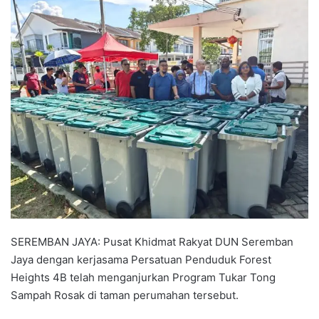
n
d
a
n
e
m
a
i
l
SEREMBAN JAYA: Pusat Khidmat Rakyat DUN Seremban
Jaya dengan kerjasama Persatuan Penduduk Forest
Heights 4B telah menganjurkan Program Tukar Tong
Sampah Rosak di taman perumahan tersebut.