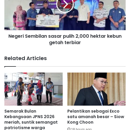
R
r
i
i
s
S
d
e
a
m
b
Negeri Sembilan sasar pulih 2,000 hektar kebun
b
a
getah terbiar
i
n
l
t
a
Related Articles
u
n
u
s
s
a
a
s
h
a
a
r
w
p
a
u
n
l
Semarak Bulan
Pelantikan sebagai Exco
s
i
Kebangsaan JPNS 2026
satu amanah besar – Siow
e
h
meriah, suntik semangat
Kong Choon
t
patriotisme warga
2
18 hours ago