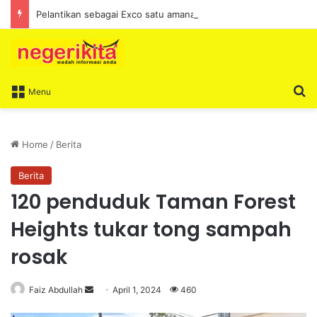
Pelantikan sebagai Exco satu amanah besar – Siow Kong Choon
S
Menu
Home
/
Berita
Berita
120 penduduk Taman Forest
Heights tukar tong sampah
rosak
Faiz Abdullah
S
April 1, 2024
460
e