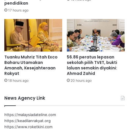
pendidikan
e
,
m
0
17 hours ago
p
0
a
0
t
h
p
e
r
k
o
t
m
a
Tuanku Muhriz Titah Exco
56.86 peratus lepasan
o
r
Baharu Utamakan
sekolah pilih TVET, bukti
s
k
Amanah, Kesejahteraan
laluan semakin diyakini:
i
e
Rakyat
Ahmad Zahid
p
b
18 hours ago
20 hours ago
e
u
r
n
n
g
News Agency Link
i
e
a
t
g
a
https://malaysiadateline.com
a
h
https://keadilanrakyat.org
a
t
https://www.roketkini.com