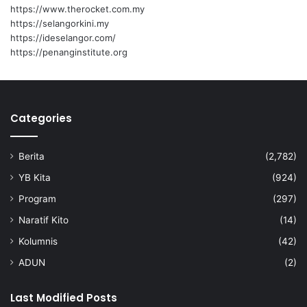
n
e
https://www.therocket.com.my
r
https://selangorkini.my
b
https://ideselangor.com/
i
https://penanginstitute.org
a
r
Categories
Berita
(2,782)
YB Kita
(924)
Program
(297)
Naratif Kito
(14)
Kolumnis
(42)
ADUN
(2)
Last Modified Posts