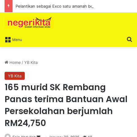
Pelantikan sebagai Exco satu amanah besar – Siow Kong Choon
S
Menu
Home
/
YB Kita
YB Kita
165 murid SK Rembang
Panas terima Bantuan Awal
Persekolahan berjumlah
RM24,750