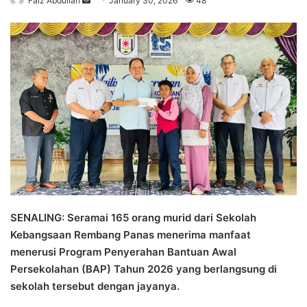
Faiz Abdullah
S
January 30, 2026
48
e
n
d
a
n
e
m
a
i
l
SENALING: Seramai 165 orang murid dari Sekolah
Kebangsaan Rembang Panas menerima manfaat
menerusi Program Penyerahan Bantuan Awal
Persekolahan (BAP) Tahun 2026 yang berlangsung di
sekolah tersebut dengan jayanya.