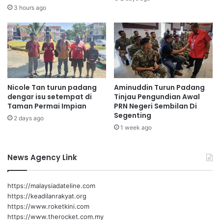
m
S
3 hours ago
b
k
i
i
l
m
a
S
n
u
,
r
U
i
s
Nicole Tan turun padang
Aminuddin Turun Padang
L
dengar isu setempat di
Tinjau Pengundian Awal
a
i
Taman Permai Impian
PRN Negeri Sembilan Di
h
n
Segenting
a
2 days ago
d
F
1 week ago
u
A
n
M
g
News Agency Link
A
K
b
a
a
s
https://malaysiadateline.com
Senaling
Ismail
n
i
https://keadilanrakyat.org
t
h
https://www.roketkini.com
u
k
https://www.therocket.com.my