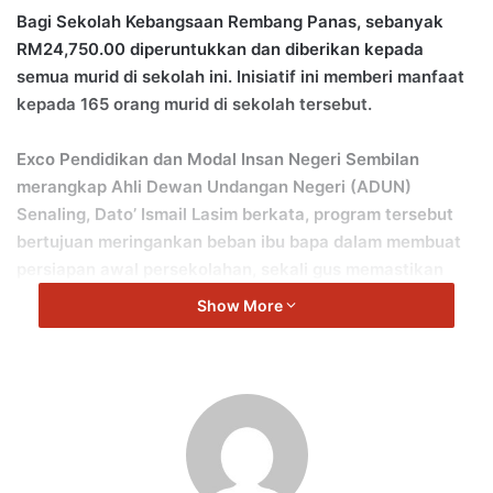
Bagi Sekolah Kebangsaan Rembang Panas, sebanyak
RM24,750.00 diperuntukkan dan diberikan kepada
semua murid di sekolah ini. Inisiatif ini memberi manfaat
kepada 165 orang murid di sekolah tersebut.
Exco Pendidikan dan Modal Insan Negeri Sembilan
merangkap Ahli Dewan Undangan Negeri (ADUN)
Senaling, Dato’ Ismail Lasim berkata, program tersebut
bertujuan meringankan beban ibu bapa dalam membuat
persiapan awal persekolahan, sekali gus memastikan
murid-murid dapat memulakan sesi persekolahan dengan
Show More
lebih yakin, ceria dan bersemangat.
Beliau juga menyeru ibu bapa atau penjaga dan murid yang
menerima manfaat Bantuan Awal Persekolahan 2026 agar
dapat meningkatkan motivasi murid untuk membina
kecemerlangan supaya menjadi insan yang berguna
kepada agama, bangsa dan negara.