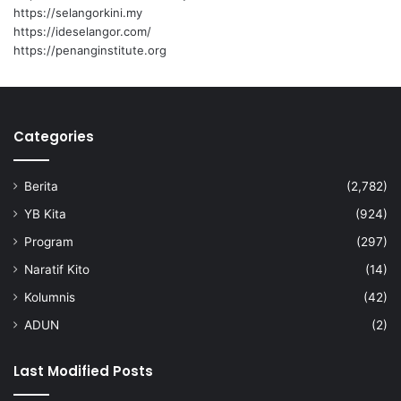
u
e
https://selangorkini.my
s
p
https://ideselangor.com/
a
a
https://penanginstitute.org
h
d
a
a
w
G
a
u
n
Categories
n
t
a
e
s
Berita
(2,782)
m
e
p
k
YB Kita
(924)
a
a
Program
(297)
t
r
a
e
Naratif Kito
(14)
n
n
Kolumnis
(42)
ADUN
(2)
Last Modified Posts