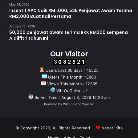
May 14, 2026
Insentif APC Naik RM1,000, 535 Penjawat Awam Terima
RM2,000 Buat Kali Pertama
January 15, 2026
50,000 penjawat awam terima BKK RM300 sempena
Aidilfitri tahun Ini
MENGENAI SWM ENVIRONMENT SDN BHD
Our Visitor
SWM Environment Sdn. Bhd. adalah sebuah syarikat
konsesi perkhidmatan pengurusan sisa pepejal dan
Users Last 30 days : 45525
pembersihan awam di Negeri Sembilan, Melaka, dan Johor
Users This Month : 8860
yang dilantik oleh Kerajaan Malaysia di bawah Akta
Views This Month : 12335
Pengurusan Sisa Pepejal dan Pembersihan Awam 2007
Who's Online : 2
(Akta 672).
Server Time : August 8, 2026 12:20 am
Powered By
WPS Visitor Counter
SWM Environment mempunyai seramai 12,000 orang
pekerja dan memberi perkhidmatan kepada 26 Pihak
Berkuasa Tempatan (PBT) dan lebih 5.1 juta penduduk
© Copyright 2026, All Rights Reserved |
Negeri Kita
merangkumi 1.5 juta premis kediaman dan komersial.
Home
About
Team