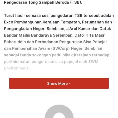
Pengedaran Tong Sampah Beroda (TSB).
Turut hadir semasa sesi pengedaran TSB tersebut adalah
Exco Pembangunan Kerajaan Tempatan, Perumahan dan
Pengangkutan Negeri Sembilan, J.Arul Kumar dan Datuk
Bandar Majlis Bandaraya Seremban, Dato’ Ir Ts Masri
Baharuddin dan Perbadanan Pengurusan Sisa Pepejal
dan Pembersihan Awam (SWCorp) Negeri Sembilan
sebagai tanda sokongan padu pihak Kerajaan terhadap
perkhidmatan pengurusan sisa pepejal oleh SWM
Environment.
Kempen ini bertujuan menggantikan TSB yang telah rosak
Show More
dan memastikan penduduk mendapat perkhidmatan
pengurusan kutipan sisa pepejal yang terbaik, selamat,
bersih, dan cekap.
Menurut Pengurus Besar Korporat SWM Environment,