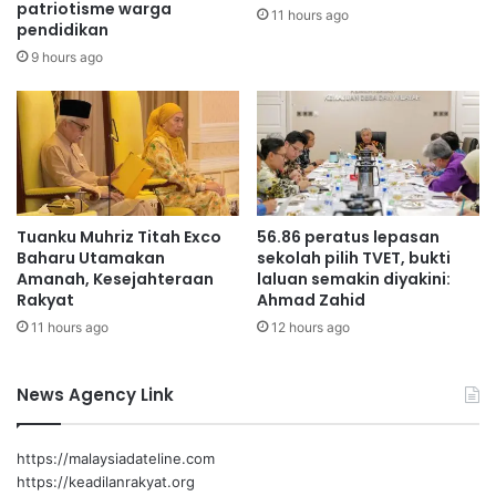
s
patriotisme warga
n
11 hours ago
pendidikan
a
g
h
s
9 hours ago
a
a
K
S
e
u
r
k
a
a
j
n
a
S
Tuanku Muhriz Titah Exco
56.86 peratus lepasan
a
E
Baharu Utamakan
sekolah pilih TVET, bukti
n
A
Amanah, Kesejahteraan
laluan semakin diyakini:
N
2
Rakyat
Ahmad Zahid
e
0
11 hours ago
12 hours ago
g
2
e
7
Program KITARecycle di Negeri Sembilan
r
d
News Agency Link
i
i
A
SWM Environment terus menggalakkan masyarakat Negeri
n
t
a
Sembilan mengamalkan pengurusan sisa secara berhemah
https://malaysiadateline.com
a
i
melalui pengasingan sisa di punca dan penyertaan aktif
https://keadilanrakyat.org
s
k