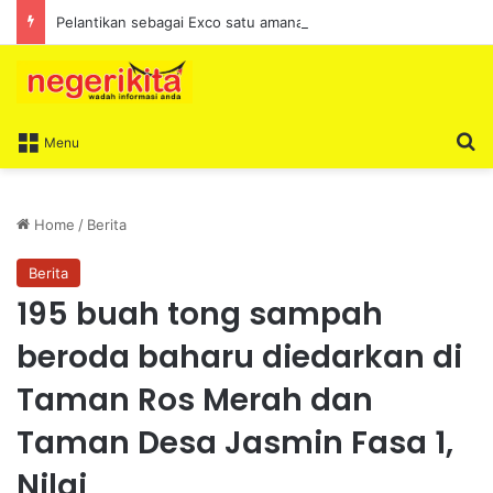
Pelantikan sebagai Exco satu amanah besar – Siow Kong Choon
S
Menu
Home
/
Berita
Berita
195 buah tong sampah
beroda baharu diedarkan di
Taman Ros Merah dan
Taman Desa Jasmin Fasa 1,
Nilai