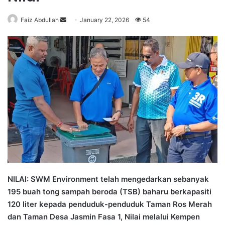
Faiz Abdullah
S
January 22, 2026
54
e
n
d
a
n
e
m
a
i
l
NILAI: SWM Environment telah mengedarkan sebanyak
195 buah tong sampah beroda (TSB) baharu berkapasiti
120 liter kepada penduduk-penduduk Taman Ros Merah
dan Taman Desa Jasmin Fasa 1, Nilai melalui Kempen