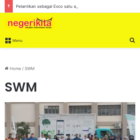
Pelantikan sebagai Exco satu amanah besar – Siow Kong Choon
S
Menu
Home
/
SWM
SWM