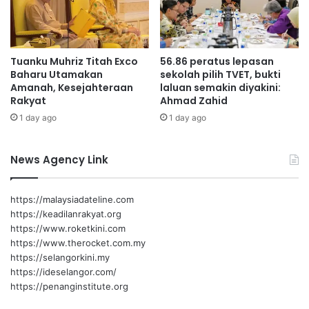
a
p
d
a
a
d
S
a
Tuanku Muhriz Titah Exco
56.86 peratus lepasan
a
N
Baharu Utamakan
sekolah pilih TVET, bukti
b
o
Amanah, Kesejahteraan
laluan semakin diyakini:
t
o
Rakyat
Ahmad Zahid
u
r
1 day ago
1 day ago
z
u
n
News Agency Link
i
t
a
https://malaysiadateline.com
https://keadilanrakyat.org
https://www.roketkini.com
https://www.therocket.com.my
https://selangorkini.my
https://ideselangor.com/
https://penanginstitute.org