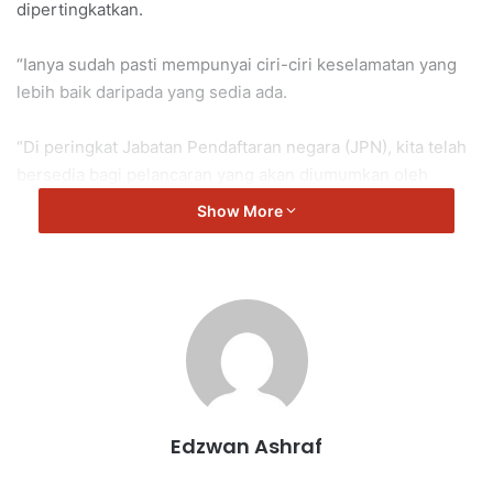
dipertingkatkan.
“Ianya sudah pasti mempunyai ciri-ciri keselamatan yang
lebih baik daripada yang sedia ada.
“Di peringkat Jabatan Pendaftaran negara (JPN), kita telah
bersedia bagi pelancaran yang akan diumumkan oleh
Kementerian Dalam Negeri (KDN) apabila tiba masanya.
Show More
“Ini mencerminkan komitmen kerajaan dalam
memperkasakan keselamatan identiti rakyat selaras
dengan perkembangan teknologi dan cabaran keselamatan
semasa,” kata Badrul.
Selain itu, MyPoCA dan juga MyTentera akan ditampilkan
dalam versi terbaru bulan depan.
Edzwan Ashraf