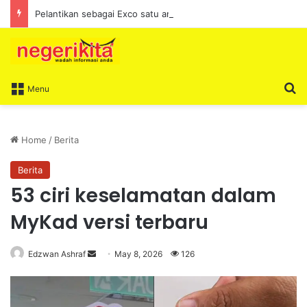
Pelantikan sebagai Exco satu amanah besar – Siow Kong Choon
S
Menu
Home
/
Berita
Berita
53 ciri keselamatan dalam
MyKad versi terbaru
Edzwan Ashraf
S
May 8, 2026
126
e
n
d