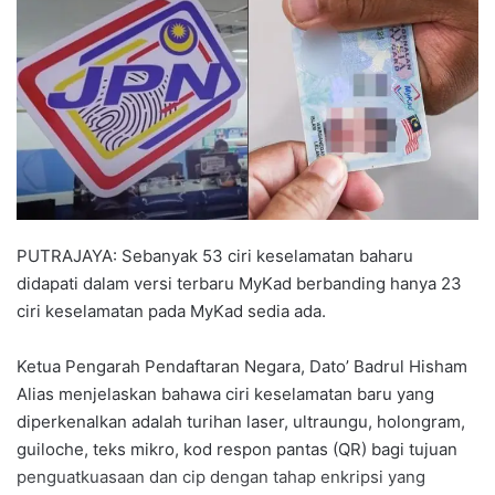
a
n
e
m
a
i
l
PUTRAJAYA: Sebanyak 53 ciri keselamatan baharu
didapati dalam versi terbaru MyKad berbanding hanya 23
ciri keselamatan pada MyKad sedia ada.
Ketua Pengarah Pendaftaran Negara, Dato’ Badrul Hisham
Alias menjelaskan bahawa ciri keselamatan baru yang
diperkenalkan adalah turihan laser, ultraungu, holongram,
guiloche, teks mikro, kod respon pantas (QR) bagi tujuan
penguatkuasaan dan cip dengan tahap enkripsi yang