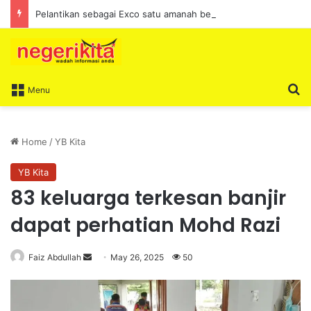
Pelantikan sebagai Exco satu amanah besar – Siow Kong Choon
S
Menu
Home
/
YB Kita
YB Kita
83 keluarga terkesan banjir
dapat perhatian Mohd Razi
Faiz Abdullah
S
May 26, 2025
50
e
n
d