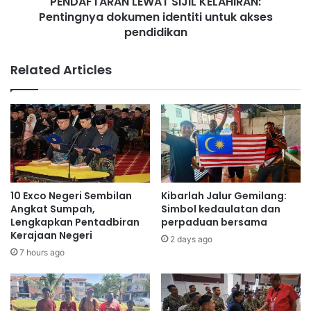
PENDAFTARAN LEWAT SIJIL KELAHIRAN:
A
2
Pentingnya dokumen identiti untuk akses
N
5
L
pendidikan
E
W
Related Articles
A
T
S
I
J
I
L
K
E
10 Exco Negeri Sembilan
Kibarlah Jalur Gemilang:
L
Angkat Sumpah,
Simbol kedaulatan dan
A
Lengkapkan Pentadbiran
perpaduan bersama
H
Kerajaan Negeri
2 days ago
I
7 hours ago
R
A
N
: