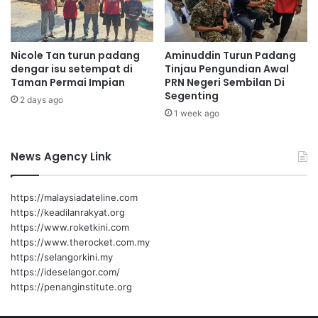
P
e
n
Nicole Tan turun padang
Aminuddin Turun Padang
t
dengar isu setempat di
Tinjau Pengundian Awal
i
Taman Permai Impian
PRN Negeri Sembilan Di
n
Segenting
g
2 days ago
1 week ago
n
y
a
News Agency Link
d
o
k
https://malaysiadateline.com
u
https://keadilanrakyat.org
m
https://www.roketkini.com
e
https://www.therocket.com.my
n
https://selangorkini.my
i
https://ideselangor.com/
d
https://penanginstitute.org
e
n