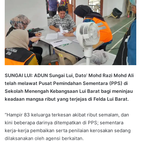
a
n
e
m
a
i
l
SUNGAI LUI: ADUN Sungai Lui, Dato’ Mohd Razi Mohd Ali
telah melawat Pusat Pemindahan Sementara (PPS) di
Sekolah Menengah Kebangsaan Lui Barat bagi meninjau
keadaan mangsa ribut yang terjejas di Felda Lui Barat.
“Hampir 83 keluarga terkesan akibat ribut semalam, dan
kini beberapa darinya ditempatkan di PPS; sementara
kerja-kerja pembaikan serta penilaian kerosakan sedang
dilaksanakan oleh agensi berkaitan.