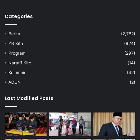
t
i
t
Categories
i
u
Berita
(2,782)
n
t
YB Kita
(924)
u
Program
(297)
k
a
Naratif Kito
(14)
k
Kolumnis
(42)
s
e
ADUN
(2)
s
p
Last Modified Posts
e
n
d
i
d
i