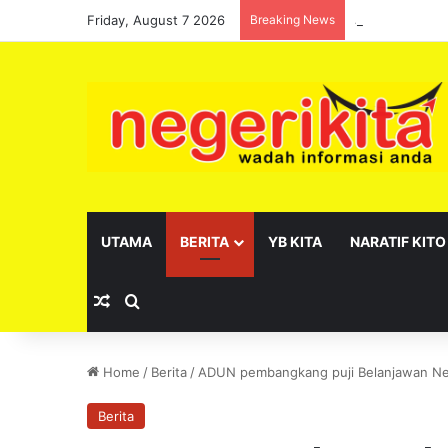
Friday, August 7 2026
Breaking News
JHEAINS santu
UTAMA
BERITA
YB KITA
NARATIF KITO
Random Article
Search for
Home
/
Berita
/
ADUN pembangkang puji Belanjawan Ne
Berita