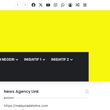
Facebook
X
YouTube
Instagram
WhatsApp
Log In
Random Article
Sidebar
N NEGERI
INISIATIF 1
INISIATIF 2
News Agency Link
https://malaysiadateline.com