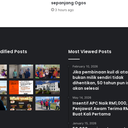
n
sepanjang Ogos
-
3 hours ago
T
e
m
i
a
n
g
dified Posts
Most Viewed Posts
-
S
February 10, 2026
i
Jika pembinaan kuil di at
k
bukan milik sendiri tidak
a
dihentikan, 50 tahun pun i
m
akan selesai
a
t
May 14, 2026
Insentif APC Naik RM1,000,
Penjawat Awam Terima R
Buat Kali Pertama
January 15, 2026