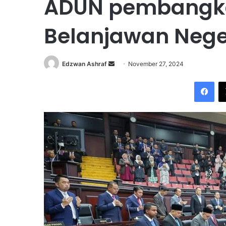
ADUN pembangka
Belanjawan Nege
Edzwan Ashraf
S
November 27, 2024
e
Facebook
n
d
a
n
e
m
a
i
l