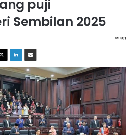
ng puji
ri Sembilan 2025
401
X
LinkedIn
Share via Email