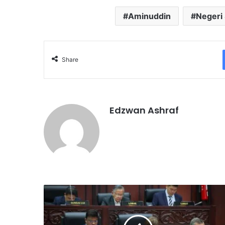
Aminuddin
Negeri
Share
Edzwan Ashraf
N
e
g
e