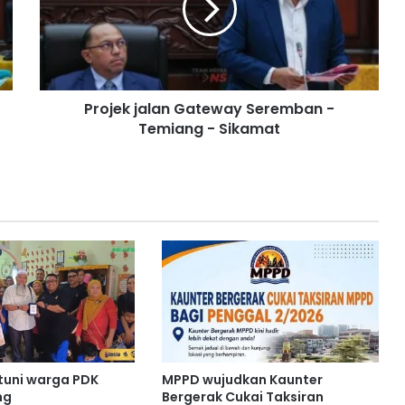
e
k
j
a
l
Projek jalan Gateway Seremban -
a
Temiang - Sikamat
n
G
a
t
e
w
a
y
S
e
r
e
m
b
tuni warga PDK
MPPD wujudkan Kaunter
a
ng
Bergerak Cukai Taksiran