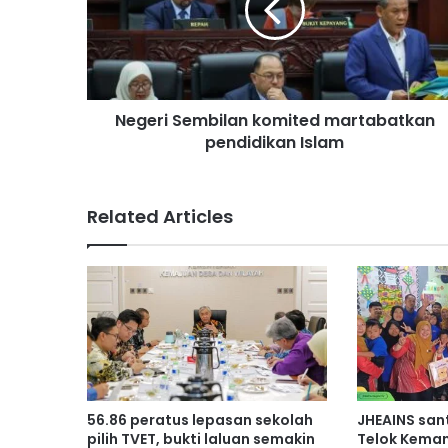
r
i
S
e
m
Negeri Sembilan komited martabatkan
b
pendidikan Islam
i
l
a
n
Related Articles
k
o
m
i
t
e
d
m
a
r
56.86 peratus lepasan sekolah
JHEAINS san
t
pilih TVET, bukti laluan semakin
Telok Kema