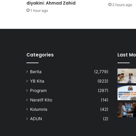
a
diyakini: Ahmad Zahid
2 hours ago
b
1 hour ago
a
t
k
a
n
p
e
Categories
Last Mo
n
d
Berita
(2,779)
i
d
YB Kita
(923)
i
Program
(297)
k
a
Naratif Kito
(14)
n
Kolumnis
(42)
I
s
ADUN
(2)
l
a
m