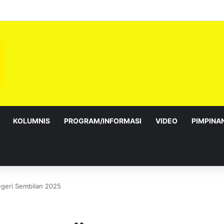
ni warga PDK Telok Kemang
KOLUMNIS
PROGRAM/INFORMASI
VIDEO
PIMPINA
geri Sembilan 2025