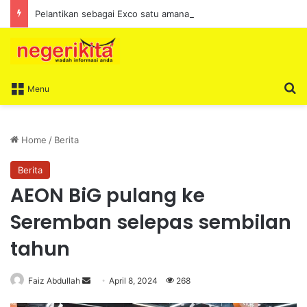
Pelantikan sebagai Exco satu amanah besar – Siow Kong Choon
S
Menu
Home
/
Berita
Berita
AEON BiG pulang ke
Seremban selepas sembilan
tahun
Faiz Abdullah
S
April 8, 2024
268
e