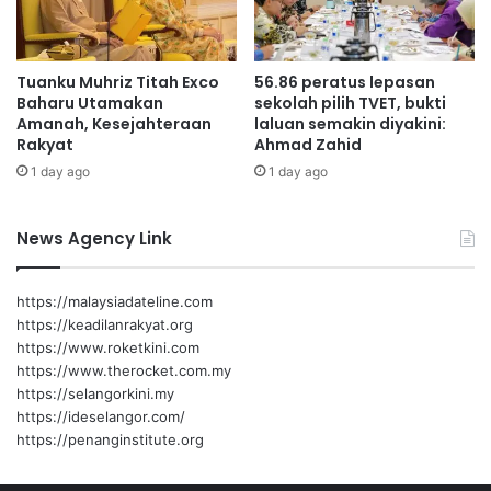
e
m
b
Tuanku Muhriz Titah Exco
56.86 peratus lepasan
i
Baharu Utamakan
sekolah pilih TVET, bukti
l
Amanah, Kesejahteraan
laluan semakin diyakini:
a
Rakyat
Ahmad Zahid
n
1 day ago
1 day ago
News Agency Link
https://malaysiadateline.com
https://keadilanrakyat.org
https://www.roketkini.com
https://www.therocket.com.my
https://selangorkini.my
https://ideselangor.com/
https://penanginstitute.org