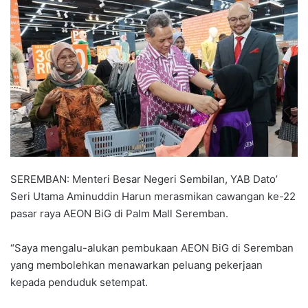
n
d
a
n
e
m
a
i
l
SEREMBAN: Menteri Besar Negeri Sembilan, YAB Dato’
Seri Utama Aminuddin Harun merasmikan cawangan ke-22
pasar raya AEON BiG di Palm Mall Seremban.
“Saya mengalu-alukan pembukaan AEON BiG di Seremban
yang membolehkan menawarkan peluang pekerjaan
kepada penduduk setempat.