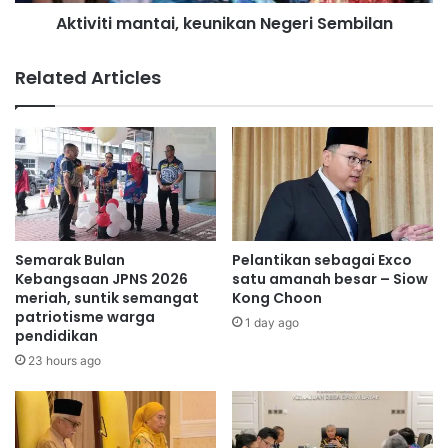
a
m
Aktiviti mantai, keunikan Negeri Sembilan
a
a
t
n
M
t
Related Articles
a
a
n
i
t
,
a
k
i
e
R
u
a
n
y
i
o
k
Semarak Bulan
Pelantikan sebagai Exco
2
a
Kebangsaan JPNS 2026
satu amanah besar – Siow
0
n
meriah, suntik semangat
Kong Choon
patriotisme warga
2
N
1 day ago
pendidikan
4
e
g
23 hours ago
e
r
i
S