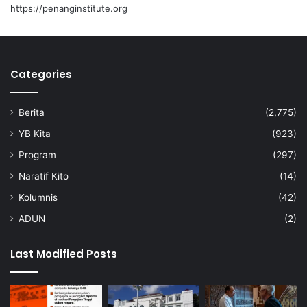
https://penanginstitute.org
Categories
Berita
(2,775)
YB Kita
(923)
Program
(297)
Naratif Kito
(14)
Kolumnis
(42)
ADUN
(2)
Last Modified Posts