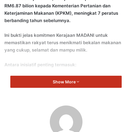
RM6.87 bilion kepada Kementerian Pertanian dan
Keterjaminan Makanan (KPKM), meningkat 7 peratus
berbanding tahun sebelumnya.
Ini bukti jelas komitmen Kerajaan MADANI untuk
memastikan rakyat terus menikmati bekalan makanan
yang cukup, selamat dan mampu milik.
Antara inisiatif penting termasuk:
RM2.62 bilion subsidi dan insentif pesawah, termasuk
Show More
kenaikan kadar insentif dan tambahan Insentif Penuaian
Padi.
RM55 juta untuk pengusaha buah-buahan tempatan
seperti nanas, jambu air dan limau bali.
Elaun sara hidup nelayan hingga RM300 sebulan dan