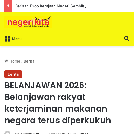
Barisan Exco Kerajaan Negeri Sembilan Yang Baharu Dijangka Angkat Sumpah Di Istana Seri Menanti Esok
S
Menu
Home
/
Berita
Berita
BELANJAWAN 2026:
Belanjawan rakyat
keterjaminan makanan
negara terus diperkukuh