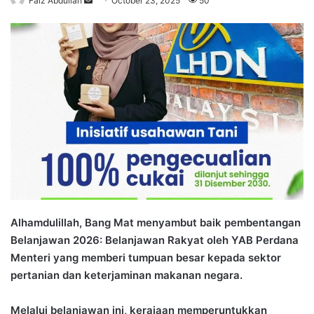
Faiz Abdullah
S
October 23, 2025
50
e
n
d
a
n
e
m
a
i
l
Alhamdulillah, Bang Mat menyambut baik pembentangan
Belanjawan 2026: Belanjawan Rakyat oleh YAB Perdana
Menteri yang memberi tumpuan besar kepada sektor
pertanian dan keterjaminan makanan negara.
Melalui belanjawan ini, kerajaan memperuntukkan