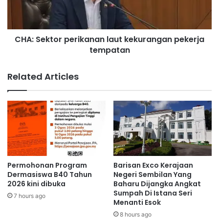
T
k
u
t
n
o
CHA: Sektor perikanan laut kekurangan pekerja
a
r
i
tempatan
p
Mohamad Sabu
R
e
M
r
Related Articles
2
i
0
k
0
a
,
n
0
a
0
n
0
l
a
u
Permohonan Program
Barisan Exco Kerajaan
t
Dermasiswa B40 Tahun
Negeri Sembilan Yang
k
2026 kini dibuka
Baharu Dijangka Angkat
Sumpah Di Istana Seri
e
7 hours ago
Menanti Esok
k
u
8 hours ago