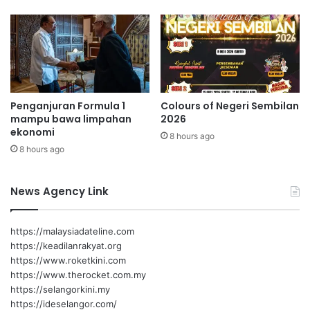
r
a
n
g
a
n
p
Penganjuran Formula 1
Colours of Negeri Sembilan
e
mampu bawa limpahan
2026
k
ekonomi
8 hours ago
e
8 hours ago
r
j
a
News Agency Link
t
e
m
https://malaysiadateline.com
p
https://keadilanrakyat.org
a
https://www.roketkini.com
t
https://www.therocket.com.my
a
https://selangorkini.my
n
https://ideselangor.com/