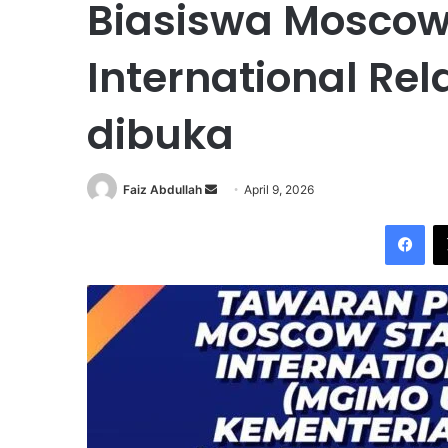
Biasiswa Moscow 
International Rela
dibuka
Faiz Abdullah
S
April 9, 2026
e
Facebook
n
d
a
n
e
m
a
i
l