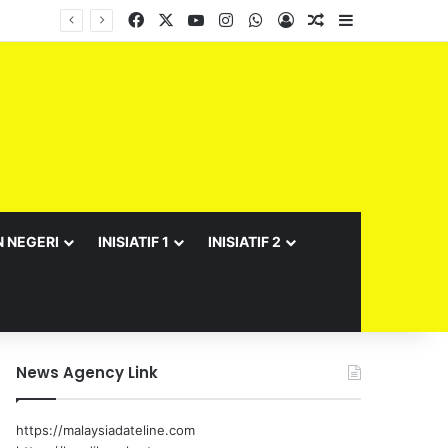
Facebook
X
YouTube
Instagram
WhatsApp
Log In
Random Article
Sidebar
Barisan Exco Kerajaan Negeri Sembilan Yang Baharu Dijangka Angkat Sumpah Di Istana Seri Menanti Esok
N NEGERI
INISIATIF 1
INISIATIF 2
News Agency Link
https://malaysiadateline.com