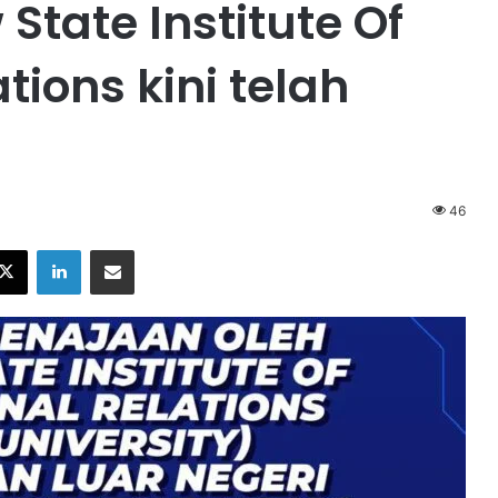
State Institute Of
tions kini telah
46
X
LinkedIn
Share via Email