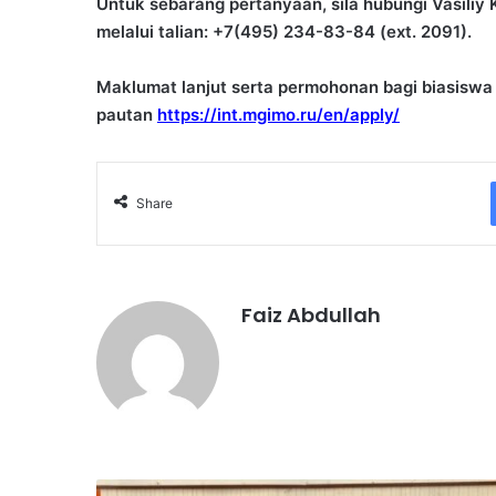
Untuk sebarang pertanyaan, sila hubungi Vasiliy 
melalui talian: +7(495) 234-83-84 (ext. 2091).
Maklumat lanjut serta permohonan bagi biasiswa i
pautan
https://int.mgimo.ru/en/apply/
Share
Faiz Abdullah
P