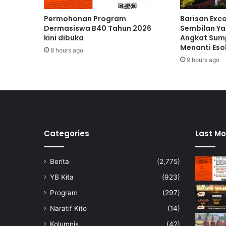
e
m
Permohonan Program
Barisan Exc
a
Dermasiswa B40 Tahun 2026
Sembilan Ya
s
kini dibuka
Angkat Sump
Menanti Eso
d
8 hours ago
i
9 hours ago
s
a
n
t
u
n
i
Categories
Last Mo
M
u
Berita
(2,775)
s
t
YB Kita
(923)
a
Program
(297)
p
h
Naratif Kito
(14)
a
Kolumnis
(42)