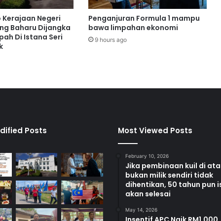
K
e
o Kerajaan Negeri
Penganjuran Formula 1 mampu
r
ng Baharu Dijangka
bawa limpahan ekonomi
j
ah Di Istana Seri
9 hours ago
k
a
s
a
m
a
I
n
d
u
dified Posts
Most Viewed Posts
s
t
February 10, 2026
r
Jika pembinaan kuil di at
i
bukan milik sendiri tidak
d
dihentikan, 50 tahun pun i
a
akan selesai
n
May 14, 2026
K
Insentif APC Naik RM1,000,