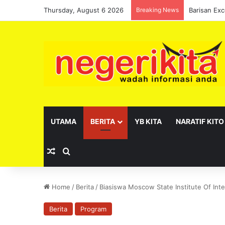
Thursday, August 6 2026
Breaking News
UTAMA
BERITA
YB KITA
NARATIF KITO
Random Article
Search for
Home
/
Berita
/
Biasiswa Moscow State Institute Of Inter
Berita
Program