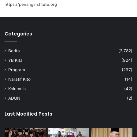
d
e
https://penanginstitute.org
i
s
b
T
u
e
k
m
Categories
a
u
d
u
Berita
(2,782)
g
a
YB Kita
(924)
B
Program
(297)
u
l
Naratif Kito
(14)
a
Kolumnis
(42)
n
A
ADUN
(2)
p
r
Last Modified Posts
i
l
I
n