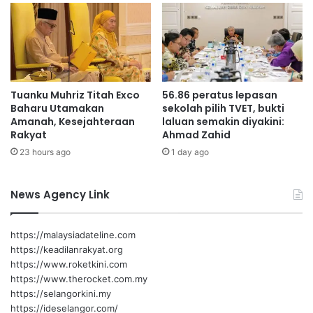
pelbagai inisiatif termasuk Rancangan Pendidikan Malaysia
n
t
a
e
(RPM) serta pelaksanaan kurikulum baharu yang memberi
l
r
penekanan kepada pendedahan awal TVET di peringkat
R
i
sekolah.
e
m
l
a
Tuanku Muhriz Titah Exco
56.86 peratus lepasan
“Dengan sokongan semua pihak, kita yakin ekosistem
a
,
Baharu Utamakan
sekolah pilih TVET, bukti
t
TVET negara akan terus berkembang dan kekal relevan
K
Amanah, Kesejahteraan
laluan semakin diyakini:
i
P
dalam mendepani cabaran ekonomi masa depan,” katanya.
Rakyat
Ahmad Zahid
o
M
23 hours ago
1 day ago
n
M
s
u
k
l
News Agency Link
i
a
n
k
i
a
https://malaysiadateline.com
t
n
https://keadilanrakyat.org
e
P
https://www.roketkini.com
l
r
https://www.therocket.com.my
a
o
https://selangorkini.my
h
s
https://ideselangor.com/