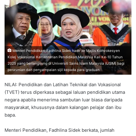
n
d
a
n
e
m
a
Menteri Pendidikan, Fadhlina Sidek hadir ke Majlis Konvokesyen
i
Kolej Vokasional Kementerian Pendidikan Malaysia Kali Ke-10 Tahun
l
2025 yang berlangsung di Universiti Sains Islam Malaysia (USIM) bagi
perasmian dan penyampaian sijil kepada para graduan
NILAI: Pendidikan dan Latihan Teknikal dan Vokasional
(TVET) terus diperkasa sebagai laluan pendidikan utama
negara apabila menerima sambutan luar biasa daripada
masyarakat, khususnya dalam kalangan pelajar dan ibu
bapa.
Menteri Pendidikan, Fadhlina Sidek berkata, jumlah