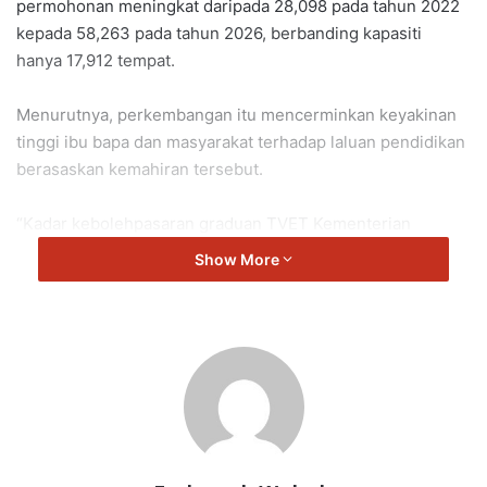
permohonan meningkat daripada 28,098 pada tahun 2022
kepada 58,263 pada tahun 2026, berbanding kapasiti
hanya 17,912 tempat.
Menurutnya, perkembangan itu mencerminkan keyakinan
tinggi ibu bapa dan masyarakat terhadap laluan pendidikan
berasaskan kemahiran tersebut.
“Kadar kebolehpasaran graduan TVET Kementerian
Pendidikan Malaysia (KPM) telah mencapai 99 peratus
Show More
sekali gus menunjukkan tahap kemahiran pelajar yang
tinggi serta keberkesanan ekosistem TVET negara.
“Dalam masa sama, penglibatan industri terus
diperkasakan bagi memastikan kursus dan latihan yang
ditawarkan sentiasa relevan dengan keperluan semasa
sekali gus mengelakkan ketidaksepadanan antara
kemahiran graduan dan kehendak pasaran kerja,” katanya.