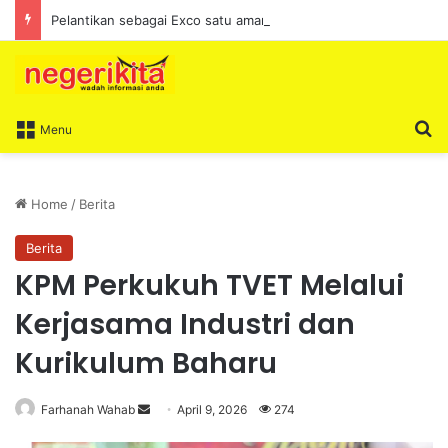
Pelantikan sebagai Exco satu amanah besar – Siow Kong Choon
S
Menu
Home
/
Berita
Berita
KPM Perkukuh TVET Melalui
Kerjasama Industri dan
Kurikulum Baharu
Farhanah Wahab
S
April 9, 2026
274
e