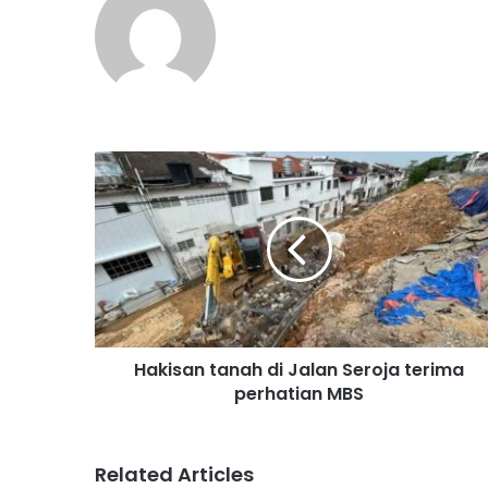
H
a
k
i
s
a
n
t
a
Hakisan tanah di Jalan Seroja terima
n
perhatian MBS
a
h
d
i
Related Articles
J