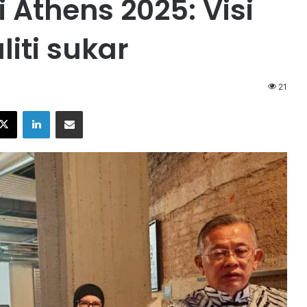
Athens 2025: Visi
iti sukar
21
X
LinkedIn
Share via Email