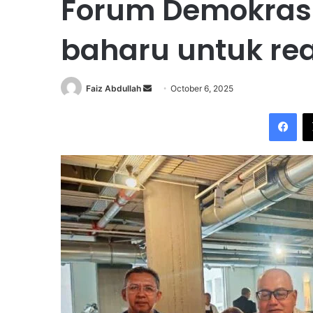
Forum Demokrasi 
baharu untuk real
Faiz Abdullah
S
October 6, 2025
e
Facebook
n
d
a
n
e
m
a
i
l