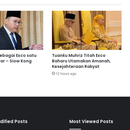
n
P
a
d
a
n
g
T
i
sebagai Exco satu
Tuanku Muhriz Titah Exco
n
ar – Siow Kong
Baharu Utamakan Amanah,
j
Kesejahteraan Rakyat
a
12 hours ago
u
M
a
s
a
l
a
h
dified Posts
Most Viewed Posts
P