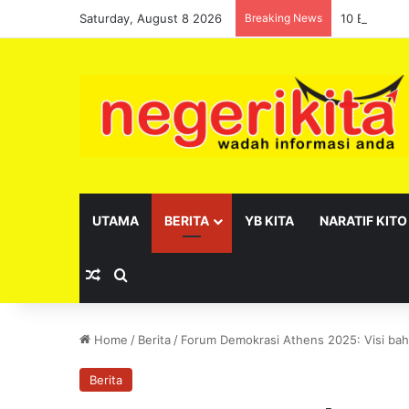
Saturday, August 8 2026
Breaking News
10 Exco Neg
UTAMA
BERITA
YB KITA
NARATIF KITO
Random Article
Search for
Home
/
Berita
/
Forum Demokrasi Athens 2025: Visi baha
Berita