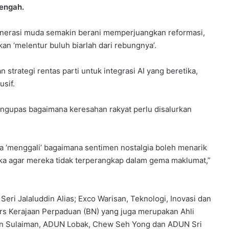
Tengah.
generasi muda semakin berani memperjuangkan reformasi,
ikan ‘melentur buluh biarlah dari rebungnya’.
trategi rentas parti untuk integrasi AI yang beretika,
sif.
engupas bagaimana keresahan rakyat perlu disalurkan
a ‘menggali’ bagaimana sentimen nostalgia boleh menarik
ika agar mereka tidak terperangkap dalam gema maklumat,”
 Seri Jalaluddin Alias; Exco Warisan, Teknologi, Inovasi dan
ers Kerajaan Perpaduan (BN) yang juga merupakan Ahli
an Sulaiman, ADUN Lobak, Chew Seh Yong dan ADUN Sri