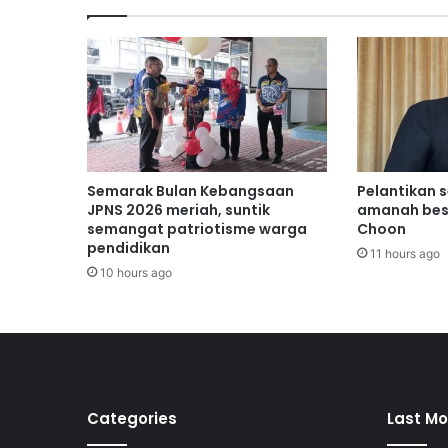
a
l
a
n
S
e
r
o
j
Semarak Bulan Kebangsaan
Pelantikan 
a
JPNS 2026 meriah, suntik
amanah bes
t
semangat patriotisme warga
Choon
pendidikan
e
11 hours ago
r
10 hours ago
i
m
a
p
e
r
h
Categories
Last Mo
a