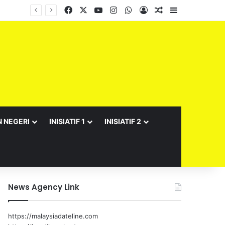
Facebook
X
YouTube
Instagram
WhatsApp
Log In
Random Article
Sidebar
N NEGERI
INISIATIF 1
INISIATIF 2
News Agency Link
https://malaysiadateline.com