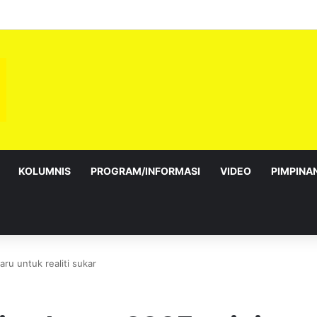
eri Sembilan Angkat Sumpah, Lengkapkan Pentadbiran Kerajaan Negeri
KOLUMNIS
PROGRAM/INFORMASI
VIDEO
PIMPINA
ru untuk realiti sukar