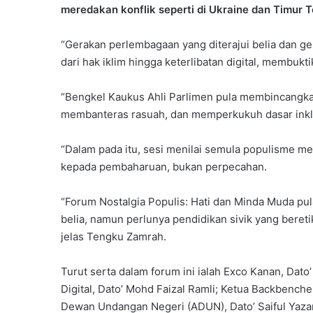
meredakan konflik seperti di Ukraine dan Timur 
“Gerakan perlembagaan yang diterajui belia dan 
dari hak iklim hingga keterlibatan digital, membukt
“Bengkel Kaukus Ahli Parlimen pula membincangkan s
membanteras rasuah, dan memperkukuh dasar inklu
“Dalam pada itu, sesi menilai semula populisme m
kepada pembaharuan, bukan perpecahan.
“Forum Nostalgia Populis: Hati dan Minda Muda pul
belia, namun perlunya pendidikan sivik yang beret
jelas Tengku Zamrah.
Turut serta dalam forum ini ialah Exco Kanan, Dato’
Digital, Dato’ Mohd Faizal Ramli; Ketua Backbench
Dewan Undangan Negeri (ADUN), Dato’ Saiful Yaz