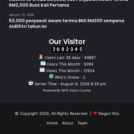
m
RM2,000 Buat Kali Pertama
b
January 15, 2026
i
50,000 penjawat awam terima BKK RM300 sempena
l
Aidilfitri tahun Ini
a
n
Our Visitor
Users Last 30 days : 44867
Users This Month : 9284
Views This Month : 12924
Who's Online : 2
Server Time : August 8, 2026 6:26 pm
Powered By
WPS Visitor Counter
© Copyright 2026, All Rights Reserved |
Negeri Kita
Home
About
Team