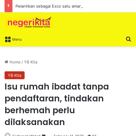
Pelantikan sebagai Exco satu amanah besar – Siow Kong Choon
S
Menu
Home
/
YB Kita
YB Kita
Isu rumah ibadat tanpa
pendaftaran, tindakan
berhemah perlu
dilaksanakan