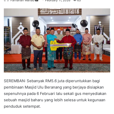
Farhanah Wahab
S
February 11, 2026
63
e
n
d
a
n
e
m
a
i
l
SEREMBAN: Sebanyak RM5.6 juta diperuntukkan bagi
pembinaan Masjid Ulu Beranang yang berjaya disiapkan
sepenuhnya pada 6 Februari lalu sekali gus menyediakan
sebuah masjid baharu yang lebih selesa untuk kegunaan
penduduk setempat.