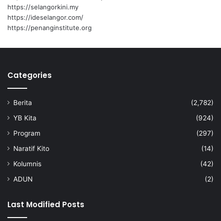
y
https://selangorkini.my
a
https://ideselangor.com/
n
https://penanginstitute.org
g
b
a
k
a
Categories
l
m
Berita
(2,782)
e
n
YB Kita
(924)
g
Program
(297)
u
b
Naratif Kito
(14)
a
Kolumnis
(42)
h
l
ADUN
(2)
a
n
Last Modified Posts
d
s