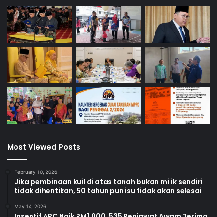
k
a
p
p
e
n
d
i
d
i
k
a
n
N
Most Viewed Posts
e
g
e
February 10, 2026
Jika pembinaan kuil di atas tanah bukan milik sendiri
r
tidak dihentikan, 50 tahun pun isu tidak akan selesai
i
S
May 14, 2026
e
Insentif APC Naik RM1,000, 535 Penjawat Awam Terima