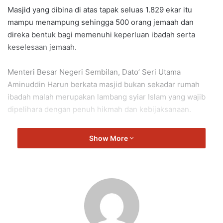
Masjid yang dibina di atas tapak seluas 1.829 ekar itu
mampu menampung sehingga 500 orang jemaah dan
direka bentuk bagi memenuhi keperluan ibadah serta
keselesaan jemaah.
Menteri Besar Negeri Sembilan, Dato’ Seri Utama
Aminuddin Harun berkata masjid bukan sekadar rumah
ibadah malah merupakan lambang syiar Islam yang wajib
dipelihara dengan penuh hikmah dan kebijaksanaan.
“Masjid juga adalah lambang syiar Islam yang perlu
Show More
dipelihara dengan berhemah dan berlandaskan undang-
undang agar kesucian agama Islam terus terjamin serta
keharmonian masyarakat berbilang kaum dan agama dapat
dikekalkan,” katanya ketika berucap pada Majlis
Penyerahan Masjid Ulu Beranang, di sini, hari ini.
Beliau memandang serius isu kewujudan rumah-rumah