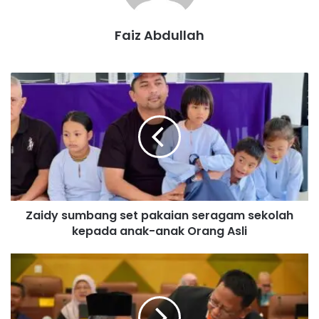
menyempurnakan Penyerahan Jeti Pengkalan Kempas
yang baharu kepada Jawatankuasa Pembangunan dan
Faiz Abdullah
Keselamatan Kampung (JPKK) Kampung Pengkalan
Kempas.
Z
Turut hadir, Exco Pelancongan Negeri Sembilan, Nicole
a
Tan Lee Koon.
i
d
y
s
Linggi
Faizal
u
m
b
Zaidy sumbang set pakaian seragam sekolah
a
kepada anak-anak Orang Asli
n
g
s
M
e
E
t
M
p
B
a