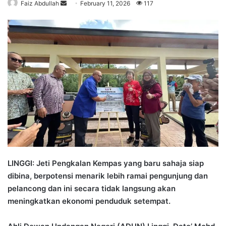
Faiz Abdullah
S
February 11, 2026
117
e
n
d
a
n
e
m
a
i
l
LINGGI: Jeti Pengkalan Kempas yang baru sahaja siap
dibina, berpotensi menarik lebih ramai pengunjung dan
pelancong dan ini secara tidak langsung akan
meningkatkan ekonomi penduduk setempat.