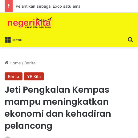
Pelantikan sebagai Exco satu amanah besar – Siow Kong Choon
S
Menu
Home
/
Berita
Berita
YB Kita
Jeti Pengkalan Kempas
mampu meningkatkan
ekonomi dan kehadiran
pelancong