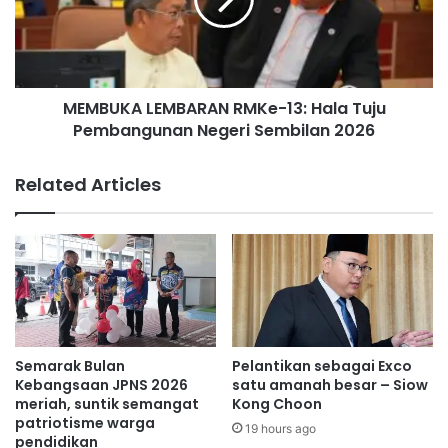
U
k
K
a
A
i
L
a
E
n
MEMBUKA LEMBARAN RMKe-13: Hala Tuju
M
s
Pembangunan Negeri Sembilan 2026
B
e
A
r
R
Related Articles
a
A
g
N
a
R
m
M
s
K
e
e
k
-
o
1
l
3
Semarak Bulan
Pelantikan sebagai Exco
a
:
Kebangsaan JPNS 2026
satu amanah besar – Siow
h
H
meriah, suntik semangat
Kong Choon
k
patriotisme warga
a
19 hours ago
pendidikan
e
l