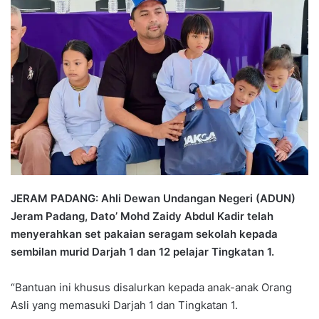
n
d
a
n
e
m
a
i
l
JERAM PADANG: Ahli Dewan Undangan Negeri (ADUN)
Jeram Padang, Dato’ Mohd Zaidy Abdul Kadir telah
menyerahkan set pakaian seragam sekolah kepada
sembilan murid Darjah 1 dan 12 pelajar Tingkatan 1.
“Bantuan ini khusus disalurkan kepada anak-anak Orang
Asli yang memasuki Darjah 1 dan Tingkatan 1.