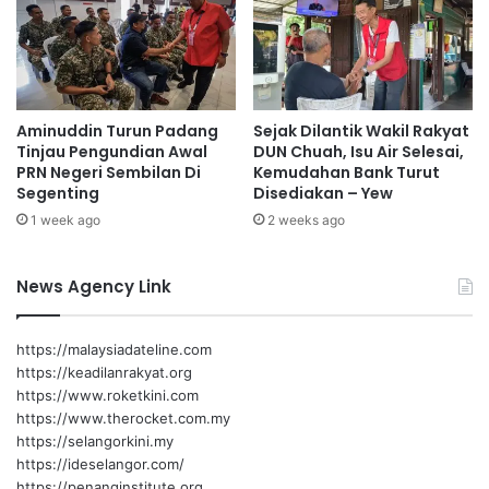
l
i
a
n
y
g
s
k
i
a
a
Aminuddin Turun Padang
Sejak Dilantik Wakil Rakyat
t
'
Tinjau Pengundian Awal
DUN Chuah, Isu Air Selesai,
k
PRN Negeri Sembilan Di
Kemudahan Bank Turut
y
a
Segenting
Disediakan – Yew
a
n
n
1 week ago
2 weeks ago
e
g
k
b
o
News Agency Link
a
n
k
o
a
m
https://malaysiadateline.com
l
i
https://keadilanrakyat.org
m
d
https://www.roketkini.com
e
a
https://www.therocket.com.my
n
n
https://selangorkini.my
g
k
https://ideselangor.com/
u
e
https://penanginstitute.org