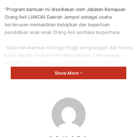
“Program bantuan ini disediakan oleh Jabatan Kemajuan
Orang Asli (JAKOA) Daerah Jempol sebagai usaha
berterusan memastikan kebajikan dan keperluan
pendidikan anak-anak Orang Asli sentiasa terpelihara.
“Saya merakamkan setinggi-tinggi penghargaan dan terima
kasih kepada Timbalan Perdana Menteri 1 merangkap
Menteri Kemajuan Desa dan Wilayah (KKDW), YAB Dato’
Seri Dr. Ahmad Zahid Hamidi, yang telah memastikan
Show More
inisiatif bantuan ini diteruskan demi kesejahteraan dan
masa depan pendidikan anak-anak Orang Asli di seluruh
negara,” kata Mohd Zaidy.
Mohd Zaidy berkata demikian semasa menyempurnakan
Majlis Penyampaian Bantuan Set Pakaian Seragam Sekolah
Fasa 2 kepada anak-anak Orang Asli di DUN Jeram Padang.