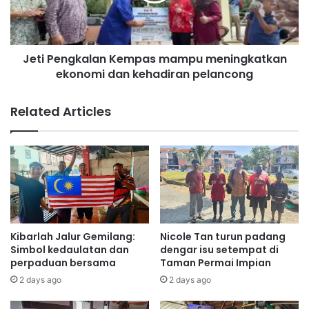
s
n
i
g
P
k
e
Jeti Pengkalan Kempas mampu meningkatkan
a
n
ekonomi dan kehadiran pelancong
l
d
a
i
n
Related Articles
d
K
i
e
k
m
a
p
n
a
'
s
M
m
a
a
d
m
Kibarlah Jalur Gemilang:
Nicole Tan turun padang
e
p
Simbol kedaulatan dan
dengar isu setempat di
i
u
perpaduan bersama
Taman Permai Impian
n
m
2 days ago
2 days ago
M
e
a
n