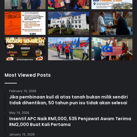
e
g
e
r
i
S
e
m
b
i
l
Most Viewed Posts
a
n
February 10, 2026
Jika pembinaan kuil di atas tanah bukan milik sendiri
tidak dihentikan, 50 tahun pun isu tidak akan selesai
May 14, 2026
Insentif APC Naik RM1,000, 535 Penjawat Awam Terima
RM2,000 Buat Kali Pertama
January 15, 2026