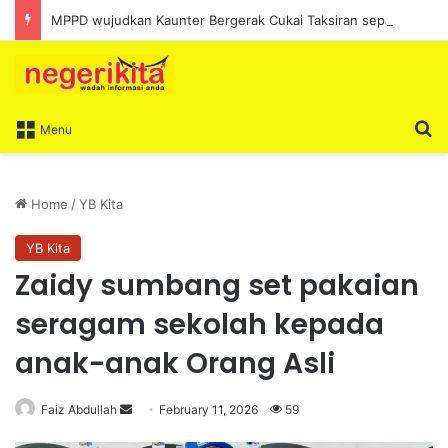
MPPD wujudkan Kaunter Bergerak Cukai Taksiran sepanjang Ogos
S
Menu
Home
/
YB Kita
YB Kita
Zaidy sumbang set pakaian
seragam sekolah kepada
anak-anak Orang Asli
Faiz Abdullah
S
February 11, 2026
59
e