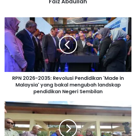
Faiz Abdullah
Turut hadir bersama, Pengarah JAKOA Negeri
Sembilan/Melaka, Shahrani Idderis.
R
P
N
2
Jeram Padang
Zaidy
0
2
6
-
2
RPN 2026-2035: Revolusi Pendidikan 'Made in
0
Malaysia' yang bakal mengubah landskap
3
5
pendidikan Negeri Sembilan
:
R
J
e
e
v
t
o
i
l
P
u
e