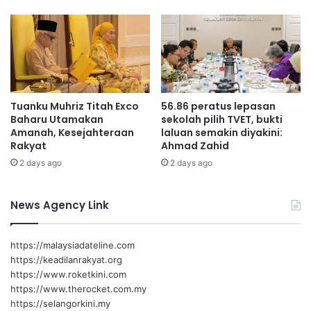
e
n
c
a
n
a
Tuanku Muhriz Titah Exco
56.86 peratus lepasan
Baharu Utamakan
sekolah pilih TVET, bukti
Amanah, Kesejahteraan
laluan semakin diyakini:
Rakyat
Ahmad Zahid
2 days ago
2 days ago
News Agency Link
https://malaysiadateline.com
https://keadilanrakyat.org
https://www.roketkini.com
https://www.therocket.com.my
https://selangorkini.my