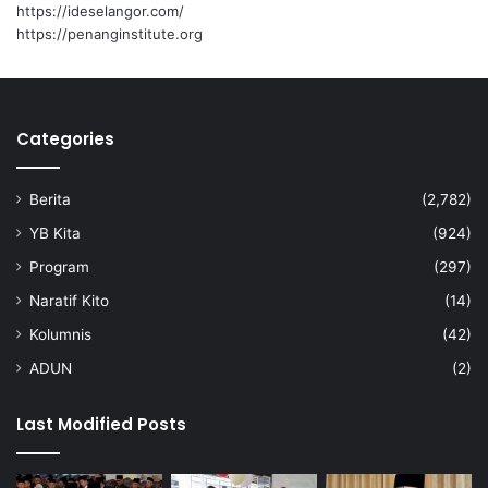
https://ideselangor.com/
https://penanginstitute.org
Categories
Berita
(2,782)
YB Kita
(924)
Program
(297)
Naratif Kito
(14)
Kolumnis
(42)
ADUN
(2)
Last Modified Posts