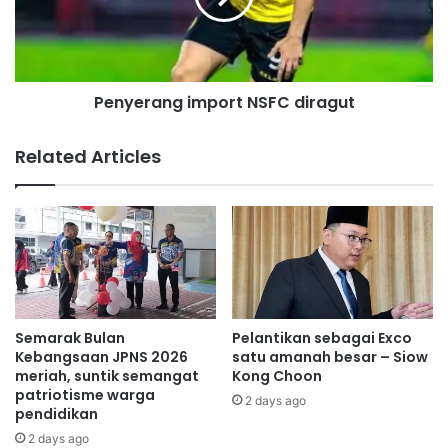
i
r
'
a
r
n
e
g
s
Penyerang import NSFC diragut
i
p
m
o
p
Related Articles
n
o
d
r
t
t
e
N
a
S
m
F
'
C
k
d
e
i
Semarak Bulan
Pelantikan sebagai Exco
t
r
Kebangsaan JPNS 2026
satu amanah besar – Siow
i
a
meriah, suntik semangat
Kong Choon
k
patriotisme warga
g
2 days ago
pendidikan
a
u
b
t
2 days ago