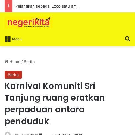
Pelantikan sebagai Exco satu amanah besar – Siow Kong Choon
S
Menu
Home
/
Berita
Berita
Karnival Komuniti Sri
Tanjung ruang eratkan
perpaduan antara
penduduk