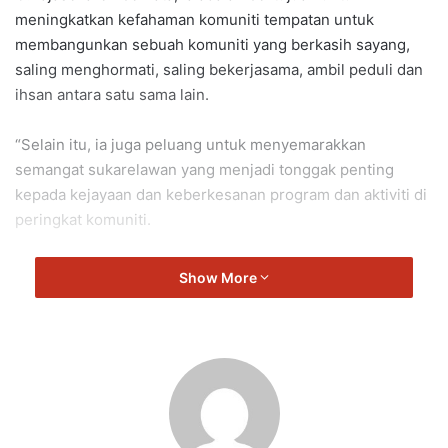
meningkatkan kefahaman komuniti tempatan untuk
membangunkan sebuah komuniti yang berkasih sayang,
saling menghormati, saling bekerjasama, ambil peduli dan
ihsan antara satu sama lain.
“Selain itu, ia juga peluang untuk menyemarakkan
semangat sukarelawan yang menjadi tonggak penting
kepada kejayaan dan keberkesanan program dan aktiviti di
peringkat komuniti.
“Dalam program ini juga diadakan pameran daripada agensi
Show More
kerajaan sekaligus ia mampu memperkukuhkan kerjasama
antara komuniti dan agensi ini,” kata Rajasekaren.
Sri Tanjung
Rajasekaran