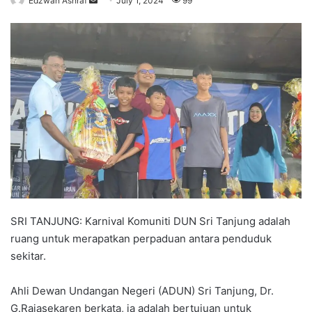
Edzwan Ashraf
S
July 1, 2024
99
e
n
d
a
n
e
m
a
i
l
SRI TANJUNG: Karnival Komuniti DUN Sri Tanjung adalah
ruang untuk merapatkan perpaduan antara penduduk
sekitar.
Ahli Dewan Undangan Negeri (ADUN) Sri Tanjung, Dr.
G.Rajasekaren berkata, ia adalah bertujuan untuk