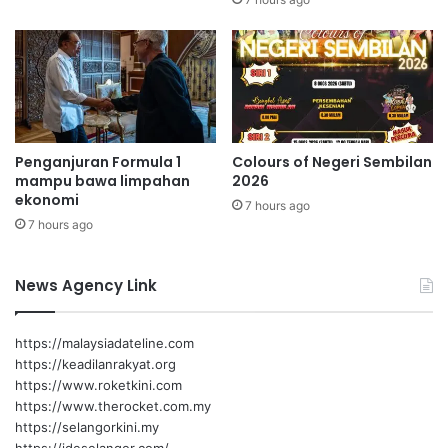
e
s
r
e
p
m
a
u
d
l
u
a
a
k
Penganjuran Formula 1
Colours of Negeri Sembilan
n
e
mampu bawa limpahan
2026
a
b
ekonomi
n
7 hours ago
e
7 hours ago
t
b
a
a
r
s
News Agency Link
a
a
p
n
e
p
https://malaysiadateline.com
n
e
https://keadilanrakyat.org
d
l
https://www.roketkini.com
u
a
https://www.therocket.com.my
d
r
https://selangorkini.my
u
i