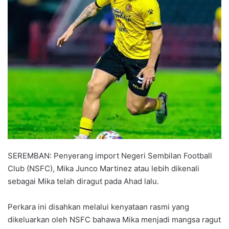
a
n
e
m
a
i
l
SEREMBAN: Penyerang import Negeri Sembilan Football
Club (NSFC), Mika Junco Martinez atau lebih dikenali
sebagai Mika telah diragut pada Ahad lalu.
Perkara ini disahkan melalui kenyataan rasmi yang
dikeluarkan oleh NSFC bahawa Mika menjadi mangsa ragut