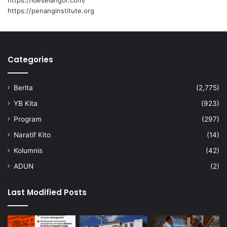
https://ideselangor.com/
k
a
https://penanginstitute.org
n
U
N
C
Categories
H
R
Berita
(2,775)
YB Kita
(923)
Program
(297)
Naratif Kito
(14)
Kolumnis
(42)
ADUN
(2)
Last Modified Posts