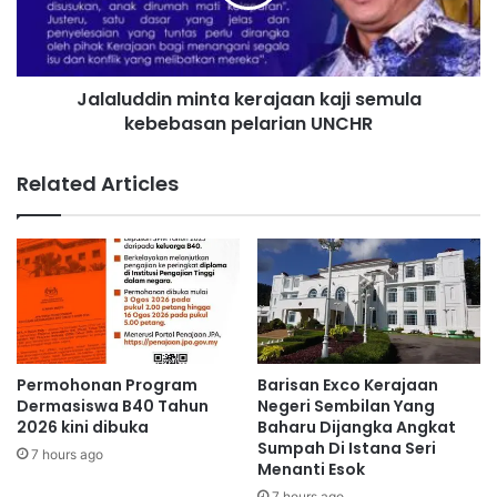
r
u
i
d
NSFC
T
d
a
i
n
Jalaluddin minta kerajaan kaji semula
n
j
kebebasan pelarian UNCHR
m
u
i
n
n
Related Articles
g
t
r
a
u
k
a
e
n
r
g
a
e
j
r
a
a
a
Permohonan Program
Barisan Exco Kerajaan
t
n
Dermasiswa B40 Tahun
Negeri Sembilan Yang
k
k
2026 kini dibuka
Baharu Dijangka Angkat
a
Sumpah Di Istana Seri
a
7 hours ago
Menanti Esok
n
j
p
i
7 hours ago