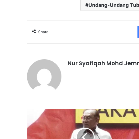
Undang-Undang Tubu
Share
Nur Syafiqah Mohd Jem
A
n
w
a
r