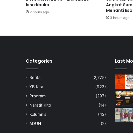
a
kini dibuka
Angkat Sump
a
Menanti Eso
2 hours ago
n
3 hours ago
N
e
g
e
r
i
S
Categories
Last Mo
e
m
Berita
(2,775)
b
i
YB Kita
(923)
l
Program
(297)
a
n
Naratif Kito
(14)
,
Kolumnis
(42)
T
i
ADUN
(2)
a