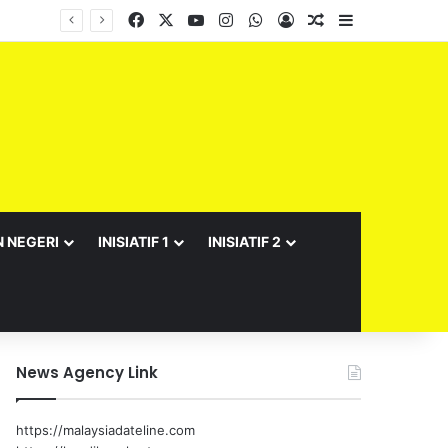
Facebook
X
YouTube
Instagram
WhatsApp
Log In
Random Article
Sidebar
Barisan Exco Kerajaan Negeri Sembilan Yang Baharu Dijangka Angkat Sumpah Di Istana Seri Menanti Esok
N NEGERI
INISIATIF 1
INISIATIF 2
News Agency Link
https://malaysiadateline.com