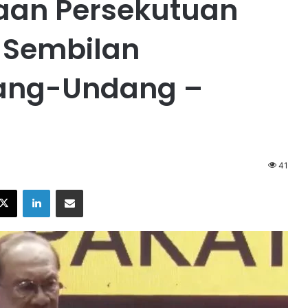
aan Persekutuan
 Sembilan
ang-Undang –
41
X
LinkedIn
Share via Email