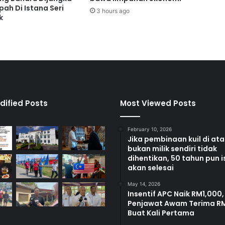
D
ah Di Istana Seri
3 hours ago
U
k
N
d
i
N
e
g
e
r
dified Posts
Most Viewed Posts
i
S
February 10, 2026
e
Jika pembinaan kuil di at
m
bukan milik sendiri tidak
b
dihentikan, 50 tahun pun i
i
akan selesai
l
May 14, 2026
a
Insentif APC Naik RM1,000,
n
Penjawat Awam Terima R
Buat Kali Pertama