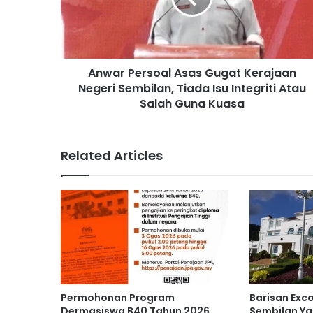
P
e
r
s
Anwar Persoal Asas Gugat Kerajaan
o
Negeri Sembilan, Tiada Isu Integriti Atau
a
l
Salah Guna Kuasa
A
s
a
Related Articles
s
G
u
g
a
t
K
e
r
a
Permohonan Program
Barisan Exc
j
Dermasiswa B40 Tahun 2026
Sembilan Ya