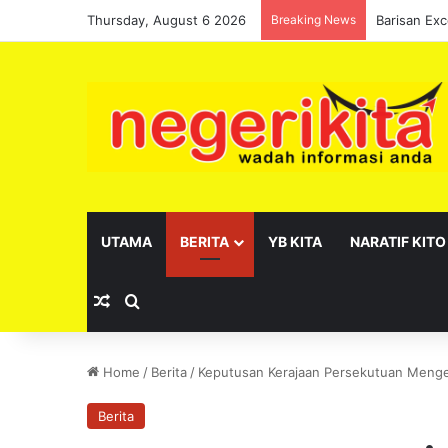
Thursday, August 6 2026
Breaking News
UTAMA
BERITA
YB KITA
NARATIF KITO
Random Article
Search for
Home
/
Berita
/
Keputusan Kerajaan Persekutuan Meng
Berita