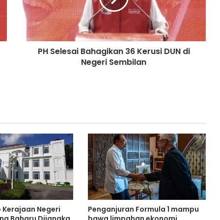
e
s
a
i
PH Selesai Bahagikan 36 Kerusi DUN di
B
Negeri Sembilan
a
h
a
g
i
k
a
n
3
6
K
e
r
u
s
o Kerajaan Negeri
Penganjuran Formula 1 mampu
i
ng Baharu Dijangka
bawa limpahan ekonomi