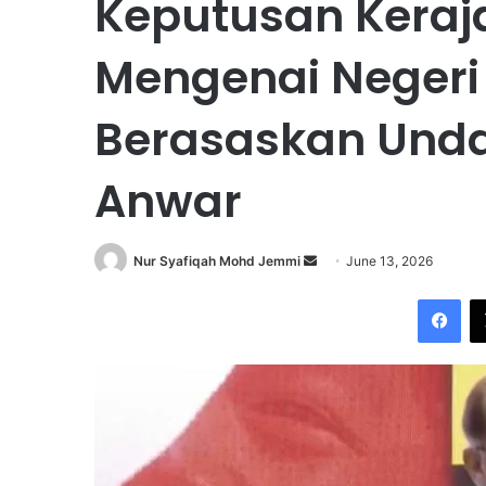
Keputusan Keraj
Mengenai Negeri
Berasaskan Und
Anwar
Nur Syafiqah Mohd Jemmi
S
June 13, 2026
e
Facebook
n
d
a
n
e
m
a