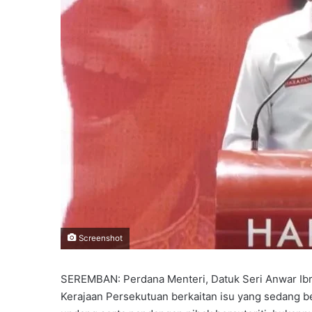
i
l
Screenshot
SEREMBAN: Perdana Menteri, Datuk Seri Anwar Ib
Kerajaan Persekutuan berkaitan isu yang sedang b