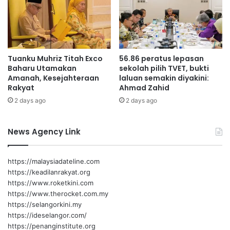
T
e
n
g
a
Tuanku Muhriz Titah Exco
56.86 peratus lepasan
h
Baharu Utamakan
sekolah pilih TVET, bukti
b
Amanah, Kesejahteraan
laluan semakin diyakini:
e
Rakyat
Ahmad Zahid
r
2 days ago
2 days ago
l
a
n
News Agency Link
g
s
u
https://malaysiadateline.com
n
https://keadilanrakyat.org
g
https://www.roketkini.com
m
https://www.therocket.com.my
e
https://selangorkini.my
r
https://ideselangor.com/
i
https://penanginstitute.org