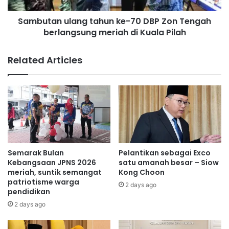
r
u
Sambutan ulang tahun ke-70 DBP Zon Tengah
S
l
P
berlangsung meriah di Kuala Pilah
a
M
n
1
g
Related Articles
1
t
A
a
+
h
u
n
k
e
-
7
Semarak Bulan
Pelantikan sebagai Exco
0
Kebangsaan JPNS 2026
satu amanah besar – Siow
D
meriah, suntik semangat
Kong Choon
patriotisme warga
B
2 days ago
pendidikan
P
Z
2 days ago
o
n