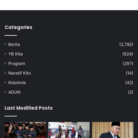
a
h
d
i
Categories
K
u
a
Berita
(2,782)
l
a
YB Kita
(924)
P
Program
(297)
i
l
Naratif Kito
(14)
a
Kolumnis
(42)
h
ADUN
(2)
Last Modified Posts