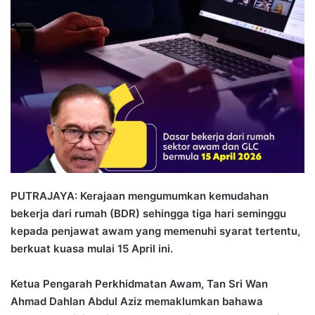
n
d
a
n
e
m
a
i
l
PUTRAJAYA: Kerajaan mengumumkan kemudahan
bekerja dari rumah (BDR) sehingga tiga hari seminggu
kepada penjawat awam yang memenuhi syarat tertentu,
berkuat kuasa mulai 15 April ini.
Ketua Pengarah Perkhidmatan Awam, Tan Sri Wan
Ahmad Dahlan Abdul Aziz memaklumkan bahawa