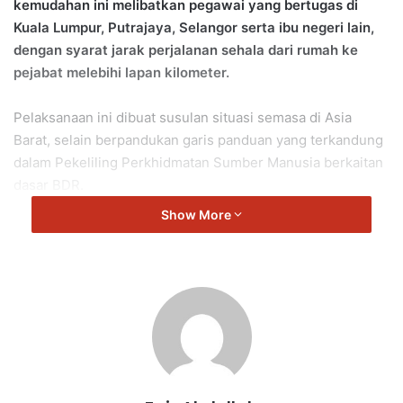
kemudahan ini melibatkan pegawai yang bertugas di
Kuala Lumpur, Putrajaya, Selangor serta ibu negeri lain,
dengan syarat jarak perjalanan sehala dari rumah ke
pejabat melebihi lapan kilometer.
Pelaksanaan ini dibuat susulan situasi semasa di Asia
Barat, selain berpandukan garis panduan yang terkandung
dalam Pekeliling Perkhidmatan Sumber Manusia berkaitan
dasar BDR.
Show More
Bagaimanapun, tidak semua sektor terlibat. Tiga bidang
utama — keselamatan dan pertahanan, kesihatan serta
pendidikan — dikecualikan daripada pelaksanaan ini.
Bagi negeri yang menjadikan Ahad sebagai hari cuti
mingguan, jadual BDR ditetapkan selama tiga hari berturut-
turut dari Selasa hingga Khamis.