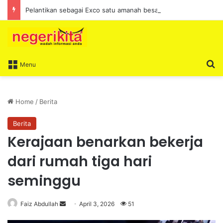
Pelantikan sebagai Exco satu amanah besar – Siow Kong Choon
S
Menu
Home
/
Berita
Berita
Kerajaan benarkan bekerja
dari rumah tiga hari
seminggu
Faiz Abdullah
S
April 3, 2026
51
e